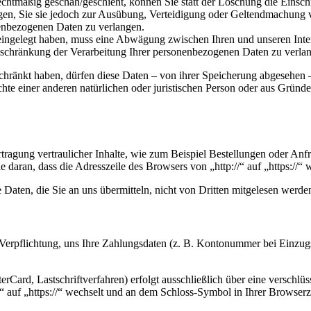
chtmäßig geschah/geschieht, können Sie statt der Löschung die Einsch
n, Sie sie jedoch zur Ausübung, Verteidigung oder Geltendmachung vo
enbezogenen Daten zu verlangen.
ngelegt haben, muss eine Abwägung zwischen Ihren und unseren Inter
nschränkung der Verarbeitung Ihrer personenbezogenen Daten zu verla
chränkt haben, dürfen diese Daten – von ihrer Speicherung abgesehen
e einer anderen natürlichen oder juristischen Person oder aus Gründe
ragung vertraulicher Inhalte, wie zum Beispiel Bestellungen oder Anfra
daran, dass die Adresszeile des Browsers von „http://“ auf „https://“
Daten, die Sie an uns übermitteln, nicht von Dritten mitgelesen werde
e Verpflichtung, uns Ihre Zahlungsdaten (z. B. Kontonummer bei Einzug
rCard, Lastschriftverfahren) erfolgt ausschließlich über eine verschl
/“ auf „https://“ wechselt und an dem Schloss-Symbol in Ihrer Browserz