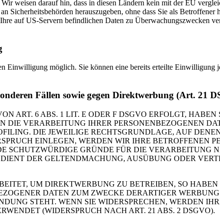
n. Wir weisen darauf hin, dass in diesen Ländern kein mit der EU vergl
n Sicherheitsbehörden herauszugeben, ohne dass Sie als Betroffener h
Ihre auf US-Servern befindlichen Daten zu Überwachungszwecken verar
g
n Einwilligung möglich. Sie können eine bereits erteilte Einwilligung 
sonderen Fällen sowie gegen Direktwerbung (Art. 21
RT. 6 ABS. 1 LIT. E ODER F DSGVO ERFOLGT, HABEN S
EN DIE VERARBEITUNG IHRER PERSONENBEZOGENEN DAT
OFILING. DIE JEWEILIGE RECHTSGRUNDLAGE, AUF DENE
RSPRUCH EINLEGEN, WERDEN WIR IHRE BETROFFENEN 
DE SCHUTZWÜRDIGE GRÜNDE FÜR DIE VERARBEITUNG NA
G DIENT DER GELTENDMACHUNG, AUSÜBUNG ODER VER
ITET, UM DIREKTWERBUNG ZU BETREIBEN, SO HABEN S
EZOGENER DATEN ZUM ZWECKE DERARTIGER WERBUNG EI
INDUNG STEHT. WENN SIE WIDERSPRECHEN, WERDEN I
ENDET (WIDERSPRUCH NACH ART. 21 ABS. 2 DSGVO).