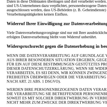
Daten in diese Drittstaaten übertragen und dort verarbeitet werde
sind US-Unternehmen dazu verpflichtet, personenbezogene Daten a
ausgeschlossen werden, dass US-Behörden (z. B. Geheimdienste) 
Verarbeitungstätigkeiten keinen Einfluss.
Widerruf Ihrer Einwilligung zur Datenverarbeitun
Viele Datenverarbeitungsvorgänge sind nur mit Ihrer ausdrückliche
erfolgten Datenverarbeitung bleibt vom Widerruf unberührt.
Widerspruchsrecht gegen die Datenerhebung in be
WENN DIE DATENVERARBEITUNG AUF GRUNDLAGE VON A
AUS IHRER BESONDEREN SITUATION ERGEBEN, GEG
FÜR EIN AUF DIESE BESTIMMUNGEN GESTÜTZTES PR
DIESER DATENSCHUTZERKLÄRUNG. WENN SIE WIDE
VERARBEITEN, ES SEI DENN, WIR KÖNNEN ZWINGEN
FREIHEITEN ÜBERWIEGEN ODER DIE VERARBEITUN
NACH ART. 21 ABS. 1 DSGVO).
WERDEN IHRE PERSONENBEZOGENEN DATEN VERARBE
DIE VERARBEITUNG SIE BETREFFENDER PERSONENB
SOWEIT ES MIT SOLCHER DIREKTWERBUNG IN VERB
NICHT MEHR ZUM ZWECKE DER DIREKTWERBUNG VERW