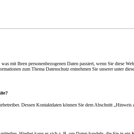
 was mit Ihren personenbezogenen Daten passiert, wenn Sie diese Web
Informationen zum Thema Datenschutz entnehmen Sie unserer unter dies
ite?
tebetreiber. Dessen Kontaktdaten können Sie dem Abschnitt „Hinweis z
itteilen. Hierbei kann es sich z. B. um Daten handeln, die Sie in ein