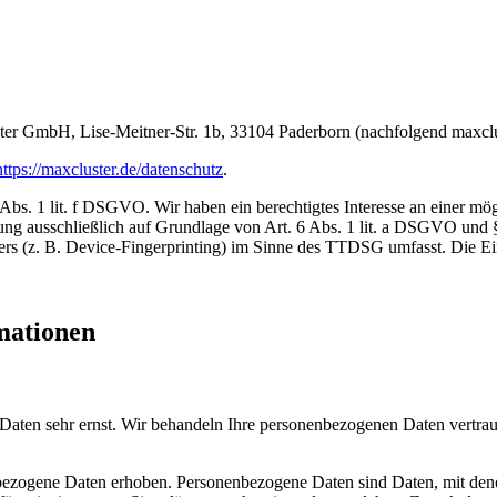
uster GmbH, Lise-Meitner-Str. 1b, 33104 Paderborn (nachfolgend maxclu
https://maxcluster.de/datenschutz
.
bs. 1 lit. f DSGVO. Wir haben ein berechtigtes Interesse an einer mögl
itung ausschließlich auf Grundlage von Art. 6 Abs. 1 lit. a DSGVO un
rs (z. B. Device-Fingerprinting) im Sinne des TTDSG umfasst. Die Einw
mationen
 Daten sehr ernst. Wir behandeln Ihre personenbezogenen Daten vertrau
zogene Daten erhoben. Personenbezogene Daten sind Daten, mit denen 