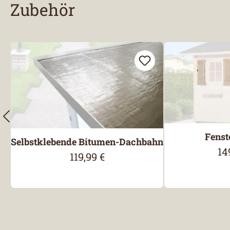
Zubehör
Produktgalerie überspringen
Fenst
Selbstklebende Bitumen-Dachbahn
14
Re
119,99 €
Regulärer Preis: