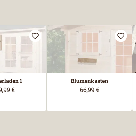
erladen 1
Blumenkasten
9,99 €
66,99 €
gulärer Preis:
Regulärer Preis: