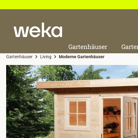
 Hauptinhalt springen
Zur Suche springen
Zur Hauptnavigation springen
Gartenhäuser
Garte
Gartenhäuser
Living
Moderne Gartenhäuser
Bildergalerie überspringen