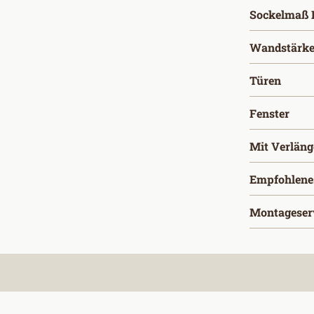
Sockelmaß B
Wandstärke
ausw
Türen
aus
Fenster
Mit Verlän
Empfohlene
Montageser