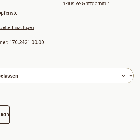
inklusive Griffgarnitur
ppfenster
zettel hinzufügen
mer:
170.2421.00.00
hlen
uswählen
chdach