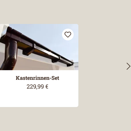
Kastenrinnen-Set
229,99 €
Regulärer Preis: