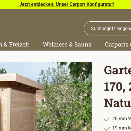
Jetzt entdecken: Unser Carport Konfigurator!
n & Freizeit
Wellness & Sauna
Carports
Gart
170,
Natu
28 mm W
19 mm M