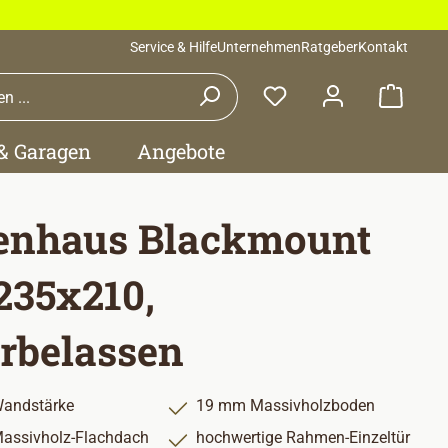
Service & Hilfe
Unternehmen
Ratgeber
Kontakt
Waren
 & Garagen
Angebote
enhaus Blackmount
 235x210,
rbelassen
andstärke
19 mm Massivholzboden
assivholz-Flachdach
hochwertige Rahmen-Einzeltür