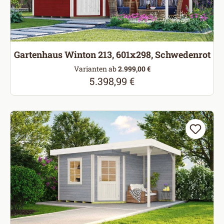
Gartenhaus Winton 213, 601x298, Schwedenrot
Varianten ab
2.999,00 €
5.398,99 €
Regulärer Preis: