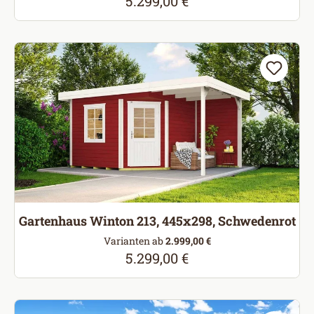
5.299,00 €
Regulärer Preis:
Gartenhaus Winton 213, 445x298, Schwedenrot
Varianten ab
2.999,00 €
5.299,00 €
Regulärer Preis: