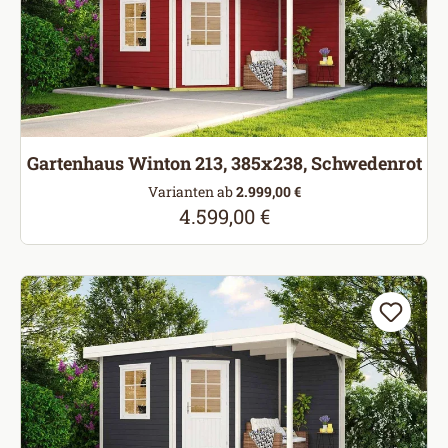
Gartenhaus Winton 213, 385x238, Schwedenrot
Varianten ab
2.999,00 €
4.599,00 €
Regulärer Preis: