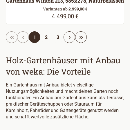
Gartenhaus Winton 213, 585x278, Naturbelassen
Varianten ab
2.999,00 €
4.499,00 €
Regulärer Preis:
Seite
Seite
Seite
1
2
3
Holz-Gartenhäuser mit Anbau
von weka: Die Vorteile
Ein Gartenhaus mit Anbau bietet vielseitige
Nutzungsmöglichkeiten und macht deinen Garten noch
funktionaler. Ein Anbau am Gartenhaus kann als Terrasse,
praktischer Geräteschuppen oder Stauraum für
Kaminholz, Fahrräder und Gartengeräte genutzt werden
und schafft wertvolle zusätzliche Fläche.