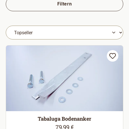
Filtern
Tabaluga Bodenanker
79,99 €
Regulärer Preis: