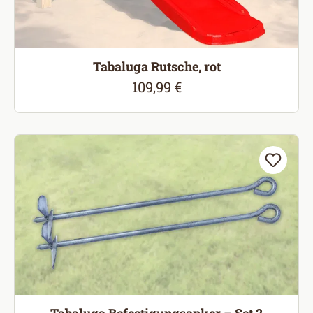
Tabaluga Rutsche, rot
109,99 €
Regulärer Preis:
Tabaluga Befestigungsanker – Set 2