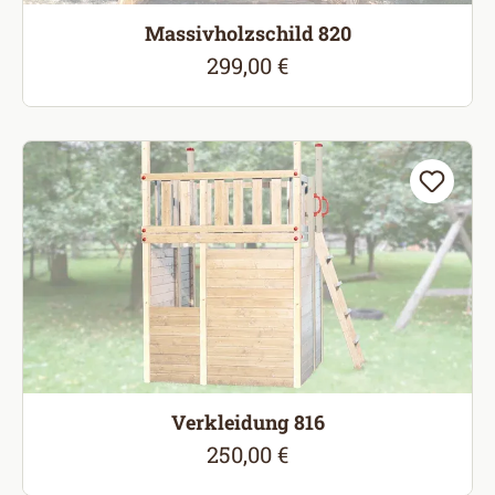
Massivholzschild 820
299,00 €
Regulärer Preis:
Verkleidung 816
250,00 €
Regulärer Preis: