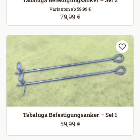
Varianten ab
59,99 €
79,99 €
Regulärer Preis:
Tabaluga Befestigungsanker – Set 1
59,99 €
Regulärer Preis: