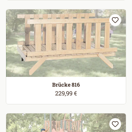
Brücke 816
229,99 €
Regulärer Preis: