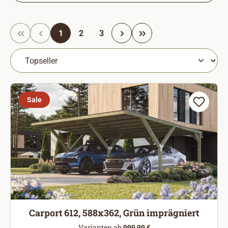
Seite
Seite
Seite
1
2
3
Sale
Carport 612, 588x362, Grün imprägniert
Varianten ab
999,99 €