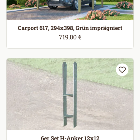
Carport 617, 294x398, Grün imprägniert
719,00 €
Regulärer Preis:
6er Set H-Anker 12x12