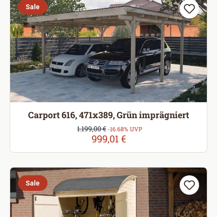
Sale
Carport 616, 471x389, Grün imprägniert
Verkaufspreis:
1.199,00 €
Regulärer Preis:
-16.68% UVP
999,01 €
Sale