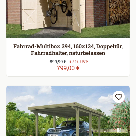
Fahrrad-Multibox 394, 160x134, Doppeltür,
Fahrradhalter, naturbelassen
Verkaufspreis:
899,99 €
Regulärer Preis:
-11.22% UVP
799,00 €