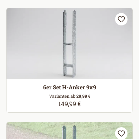
6er Set H-Anker 9x9
Varianten ab
29,99 €
149,99 €
Regulärer Preis: