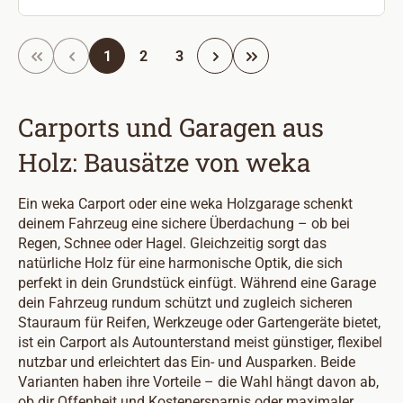
Seite
Seite
Seite
1
2
3
Carports und Garagen aus
Holz: Bausätze von weka
Ein weka Carport oder eine weka Holzgarage schenkt
deinem Fahrzeug eine sichere Überdachung – ob bei
Regen, Schnee oder Hagel. Gleichzeitig sorgt das
natürliche Holz für eine harmonische Optik, die sich
perfekt in dein Grundstück einfügt. Während eine Garage
dein Fahrzeug rundum schützt und zugleich sicheren
Stauraum für Reifen, Werkzeuge oder Gartengeräte bietet,
ist ein Carport als Autounterstand meist günstiger, flexibel
nutzbar und erleichtert das Ein- und Ausparken. Beide
Varianten haben ihre Vorteile – die Wahl hängt davon ab,
ob dir Offenheit und Kostenersparnis oder maximaler