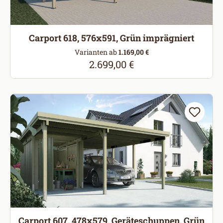
Carport 618, 576x591, Grün imprägniert
Varianten ab
1.169,00 €
2.699,00 €
Regulärer Preis:
Carport 607, 478x579, Geräteschuppen, Grün