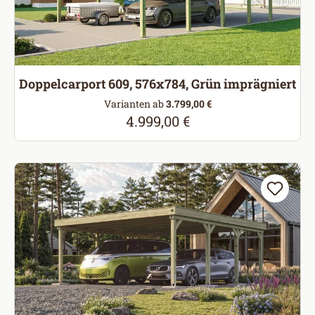
Doppelcarport 609, 576x784, Grün imprägniert
Varianten ab
3.799,00 €
4.999,00 €
Regulärer Preis: