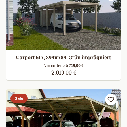
Carport 617, 294x784, Grün imprägniert
Varianten ab
719,00 €
2.019,00 €
Regulärer Preis:
Sale