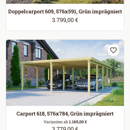
Doppelcarport 609, 576x591, Grün imprägniert
3.799,00 €
Regulärer Preis:
Carport 618, 576x784, Grün imprägniert
Varianten ab
1.169,00 €
3.779,00 €
Regulärer Preis: