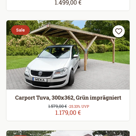
1.499,00 €
Regulärer Preis:
Sale
Carport Tuva, 300x362, Grün imprägniert
Verkaufspreis:
1.579,00 €
Regulärer Preis:
-25.33% UVP
1.179,00 €