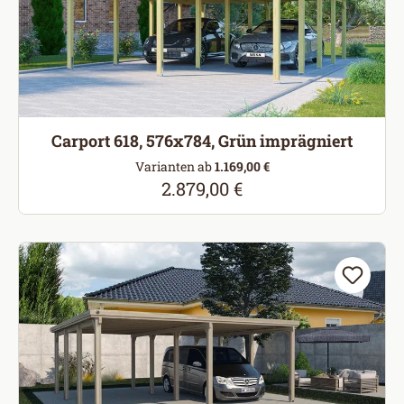
Carport 618, 576x784, Grün imprägniert
Varianten ab
1.169,00 €
2.879,00 €
Regulärer Preis: