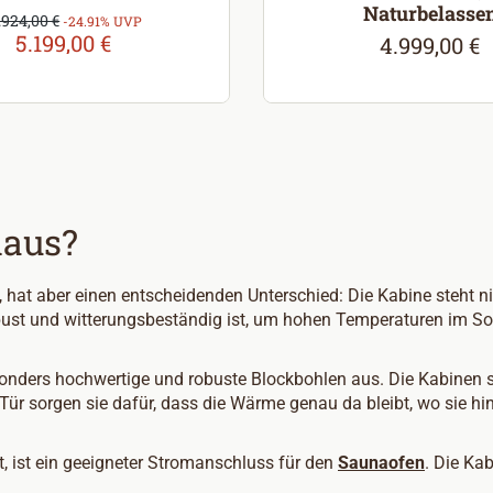
Naturbelasse
erkaufspreis:
.924,00 €
egulärer Preis:
-24.91% UVP
5.199,00 €
4.999,00 €
Regulärer Pr
haus?
a, hat aber einen entscheidenden Unterschied: Die Kabine steht 
robust und witterungsbeständig ist, um hohen Temperaturen im
nders hochwertige und robuste Blockbohlen aus. Die Kabinen s
ür sorgen sie dafür, dass die Wärme genau da bleibt, wo sie 
t, ist ein geeigneter Stromanschluss für den
Saunaofen
. Die Ka