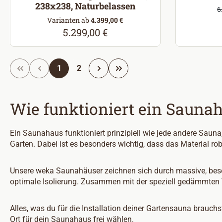
238x238, Naturbelassen
V
6
R
Varianten ab
4.399,00 €
5.299,00 €
Regulärer Preis:
Seite
Seite
1
2
Wie funktioniert ein Sauna
Ein Saunahaus funktioniert prinzipiell wie jede andere Saun
Garten. Dabei ist es besonders wichtig, dass das Material 
Unsere weka Saunahäuser zeichnen sich durch massive, beso
optimale Isolierung. Zusammen mit der speziell gedämmten T
Alles, was du für die Installation deiner Gartensauna brauchs
Ort für dein Saunahaus frei wählen.