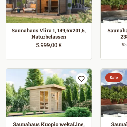
Saunahaus Viira 1, 149,6x201,6,
Saunaha
Naturbelassen
23
5.999,00 €
Regulärer Preis:
Va
Sale
Saunahaus Kuopio wekaLine,
Sauna