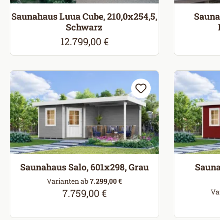
Saunahaus Luua Cube, 210,0x254,5,
Saunah
Schwarz
12.799,00 €
Regulärer Preis:
Saunahaus Salo, 601x298, Grau
Sauna
Varianten ab
7.299,00 €
7.759,00 €
Regulärer Preis:
Va