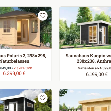
s Polaris 2, 298x298,
Saunahaus Kuopio w
Naturbelassen
238x238, Anthra
erkaufspreis:
.849,00 €
Varianten ab
4.399,0
egulärer Preis:
-18.47% UVP
6.399,00 €
6.199,00 €
Regulärer Pr