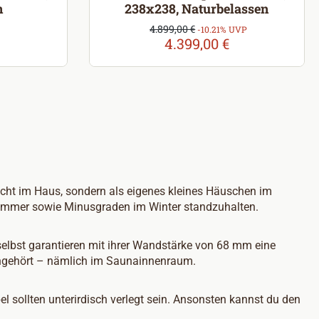
n
238x238, Naturbelassen
eis:
Verkaufspreis:
4.899,00 €
Regulärer Preis:
-10.21% UVP
4.399,00 €
nicht im Haus, sondern als eigenes kleines Häuschen im
 Sommer sowie Minusgraden im Winter standzuhalten.
elbst garantieren mit ihrer Wandstärke von 68 mm eine
hingehört – nämlich im Saunainnenraum.
bel sollten unterirdisch verlegt sein. Ansonsten kannst du den