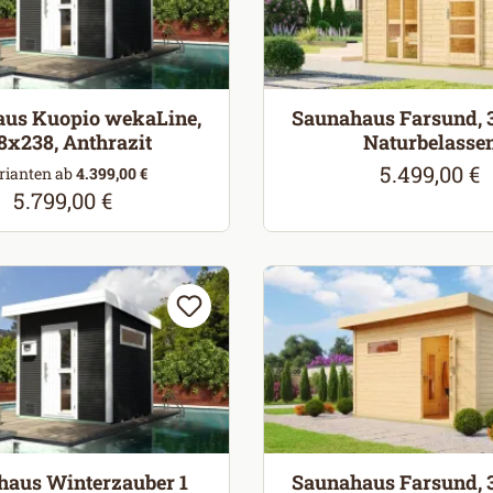
us Kuopio wekaLine,
Saunahaus Farsund, 
8x238, Anthrazit
Naturbelasse
5.499,00 €
Regulärer Pr
rianten ab
4.399,00 €
5.799,00 €
Regulärer Preis:
haus Winterzauber 1
Saunahaus Farsund, 