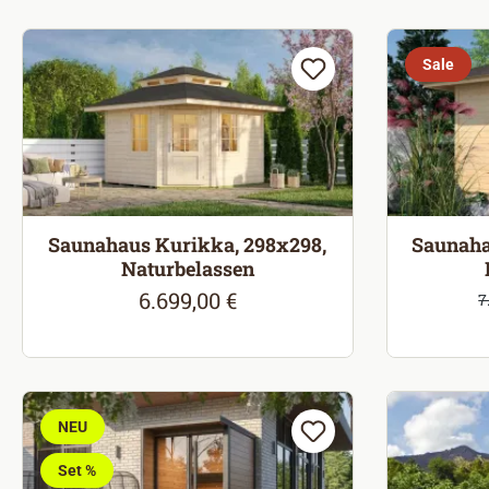
Sale
Saunahaus Kurikka, 298x298,
Saunahau
Naturbelassen
6.699,00 €
Regulärer Preis:
V
7
R
NEU
Set %