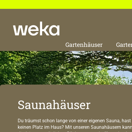
 Hauptinhalt springen
Zur Suche springen
Zur Hauptnavigation springen
Gartenhäuser
Garte
Saunahäuser
Du träumst schon lange von einer eigenen Sauna, hast
keinen Platz im Haus? Mit unseren Saunahäusern kann