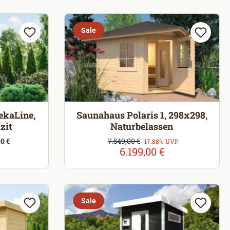
Sale
ekaLine,
Saunahaus Polaris 1, 298x298,
zit
Naturbelassen
Verkaufspreis:
0 €
7.549,00 €
Regulärer Preis:
-17.88% UVP
6.199,00 €
eis:
Sale