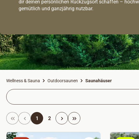
dir deinen persönlichen Rückzugsort schaffen – hochwe
gemütlich und ganzjährig nutzbar.
Wellness & Sauna
Outdoorsaunen
Saunahäuser
Seite
Seite
1
2