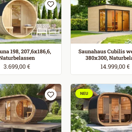
una 198, 207,6x186,6,
Saunahaus Cubilis w
Naturbelassen
380x300, Naturbel
3.699,00 €
14.999,00 €
Regulärer Preis:
Regulärer Pr
NEU