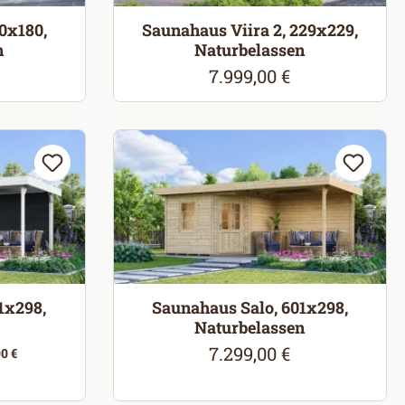
0x180,
Saunahaus Viira 2, 229x229,
n
Naturbelassen
7.999,00 €
eis:
Regulärer Preis:
1x298,
Saunahaus Salo, 601x298,
Naturbelassen
7.299,00 €
Regulärer Preis:
0 €
eis: