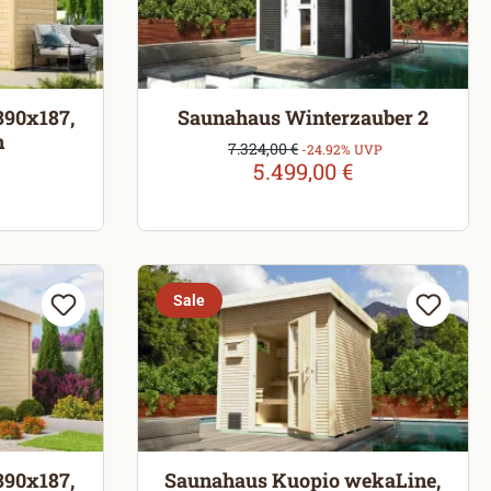
390x187,
Saunahaus Winterzauber 2
n
Verkaufspreis:
7.324,00 €
Regulärer Preis:
-24.92% UVP
5.499,00 €
eis:
Sale
390x187,
Saunahaus Kuopio wekaLine,