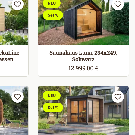
NEU
Set %
ekaLine,
Saunahaus Luua, 234x249,
assen
Schwarz
12.999,00 €
eis:
Regulärer Preis:
NEU
Set %