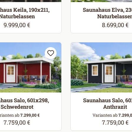
aus Keila, 190x211,
Saunahaus Elva, 23
Naturbelassen
Naturbelasse
9.999,00 €
8.699,00 €
Regulärer Preis:
Regulärer Pr
haus Salo, 601x298,
Saunahaus Salo, 60
Schwedenrot
Anthrazit
rianten ab
7.299,00 €
Varianten ab
7.299,0
7.759,00 €
7.759,00 €
Regulärer Preis:
Regulärer Pr