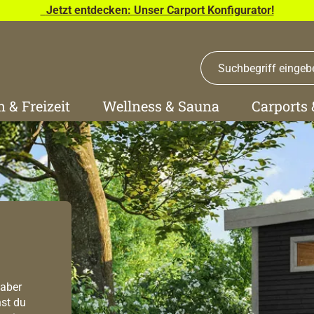
Jetzt entdecken: Unser Carport Konfigurator!
n & Freizeit
Wellness & Sauna
Carports
 aber
st du