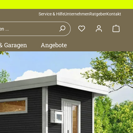
Service & Hilfe
Unternehmen
Ratgeber
Kontakt
Waren
 & Garagen
Angebote