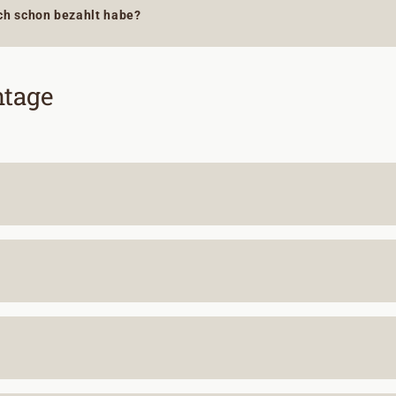
h schon bezahlt habe?
tage