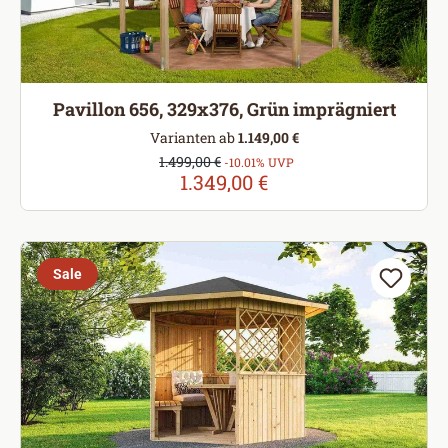
Pavillon 656, 329x376, Grün imprägniert
Varianten ab
1.149,00 €
Verkaufspreis:
1.499,00 €
Regulärer Preis:
-10.01% UVP
1.349,00 €
Sale