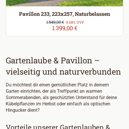
Pavillon 233, 223x257, Naturbelassen
Verkaufspreis:
1.549,00 €
Regulärer Preis:
-9.68% UVP
1.399,00 €
Gartenlaube & Pavillon –
vielseitig und naturverbunden
Du möchtest dir einen gemütlichen Platz in deinem
Garten einrichten, der als Treffpunkt an warmen
Sommerabenden, als geschützten Unterstand für deine
Kübelpflanzen im Herbst oder einfach als optischen
Hingucker dient?
Vorteile unserer Gartenlauben &