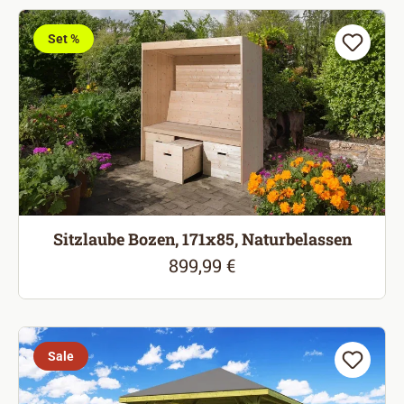
Set %
Sitzlaube Bozen, 171x85, Naturbelassen
899,99 €
Regulärer Preis:
Sale