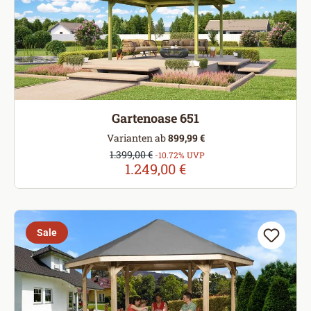
Gartenoase 651
Varianten ab
899,99 €
Verkaufspreis:
1.399,00 €
Regulärer Preis:
-10.72% UVP
1.249,00 €
Sale