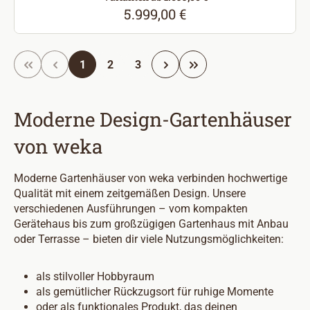
5.999,00 €
Regulärer Preis:
Seite
Seite
Seite
1
2
3
Moderne Design-Gartenhäuser
von weka
Moderne Gartenhäuser von weka verbinden hochwertige
Qualität mit einem zeitgemäßen Design. Unsere
verschiedenen Ausführungen – vom kompakten
Gerätehaus bis zum großzügigen Gartenhaus mit Anbau
oder Terrasse – bieten dir viele Nutzungsmöglichkeiten:
als stilvoller Hobbyraum
als gemütlicher Rückzugsort für ruhige Momente
oder als funktionales Produkt, das deinen