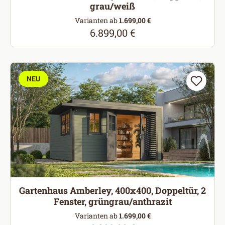
grau/weiß
Varianten ab
1.699,00 €
6.899,00 €
Regulärer Preis:
NEU
Gartenhaus Amberley, 400x400, Doppeltür, 2
Fenster, grüngrau/anthrazit
Varianten ab
1.699,00 €