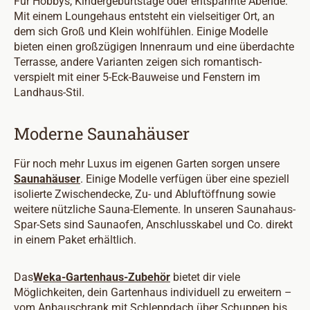
Für Hobbys, Kindergeburtstage oder entspannte Abende:
Mit einem Loungehaus entsteht ein vielseitiger Ort, an
dem sich Groß und Klein wohlfühlen. Einige Modelle
bieten einen großzügigen Innenraum und eine überdachte
Terrasse, andere Varianten zeigen sich romantisch-
verspielt mit einer 5-Eck-Bauweise und Fenstern im
Landhaus-Stil.
Moderne Saunahäuser
Für noch mehr Luxus im eigenen Garten sorgen unsere
Saunahäuser
. Einige Modelle verfügen über eine speziell
isolierte Zwischendecke, Zu- und Abluftöffnung sowie
weitere nützliche Sauna-Elemente. In unseren Saunahaus-
Spar-Sets sind Saunaofen, Anschlusskabel und Co. direkt
in einem Paket erhältlich.
Das
Weka-Gartenhaus-Zubehör
bietet dir viele
Möglichkeiten, dein Gartenhaus individuell zu erweitern –
vom Anbauschrank mit Schleppdach über Schuppen bis