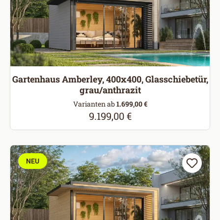
Gartenhaus Amberley, 400x400, Glasschiebetür,
grau/anthrazit
Varianten ab
1.699,00 €
9.199,00 €
Regulärer Preis:
NEU