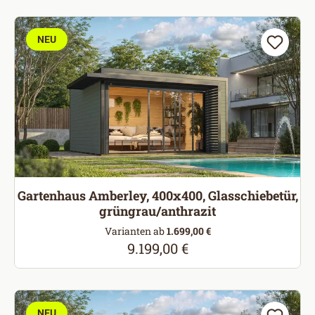
NEU
Gartenhaus Amberley, 400x400, Glasschiebetür,
grüngrau/anthrazit
Varianten ab
1.699,00 €
9.199,00 €
Regulärer Preis:
NEU