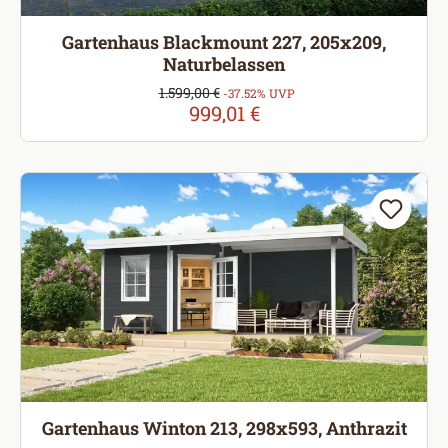
Gartenhaus Blackmount 227, 205x209,
Naturbelassen
Verkaufspreis:
1.599,00 €
Regulärer Preis:
-37.52% UVP
999,01 €
Gartenhaus Winton 213, 298x593, Anthrazit