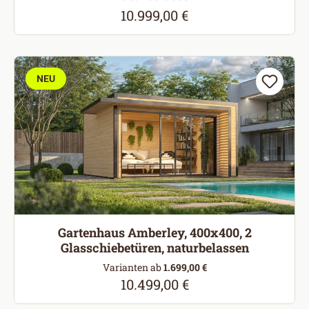
10.999,00 €
Regulärer Preis:
NEU
Gartenhaus Amberley, 400x400, 2
Glasschiebetüren, naturbelassen
Varianten ab
1.699,00 €
10.499,00 €
Regulärer Preis: