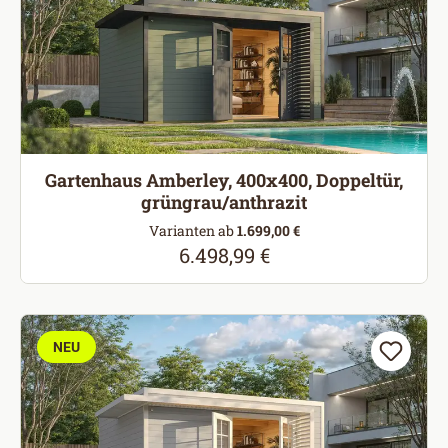
Gartenhaus Amberley, 400x400, Doppeltür,
grüngrau/anthrazit
Varianten ab
1.699,00 €
6.498,99 €
Regulärer Preis:
NEU