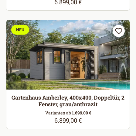
6.899,00 €
Regulärer Preis:
NEU
Gartenhaus Amberley, 400x400, Doppeltür, 2
Fenster, grau/anthrazit
Varianten ab
1.699,00 €
6.899,00 €
Regulärer Preis: