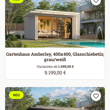
Gartenhaus Amberley, 400x400, Glasschiebetür,
grau/weiß
Varianten ab
1.699,00 €
9.199,00 €
Regulärer Preis:
NEU