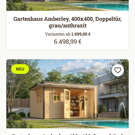
Gartenhaus Amberley, 400x400, Doppeltür,
grau/anthrazit
Varianten ab
1.699,00 €
6.498,99 €
Regulärer Preis:
NEU