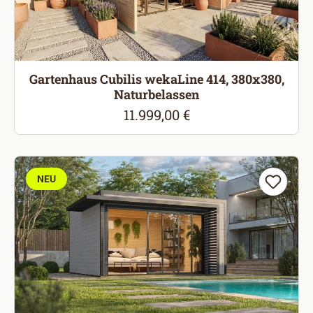
Gartenhaus Cubilis wekaLine 414, 380x380,
Naturbelassen
11.999,00 €
Regulärer Preis:
NEU