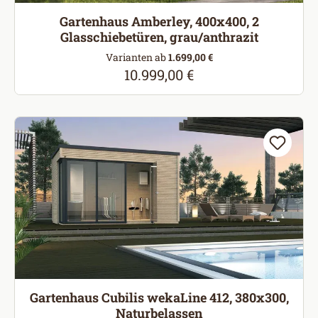
Gartenhaus Amberley, 400x400, 2
Glasschiebetüren, grau/anthrazit
Varianten ab
1.699,00 €
10.999,00 €
Regulärer Preis:
Gartenhaus Cubilis wekaLine 412, 380x300,
Naturbelassen