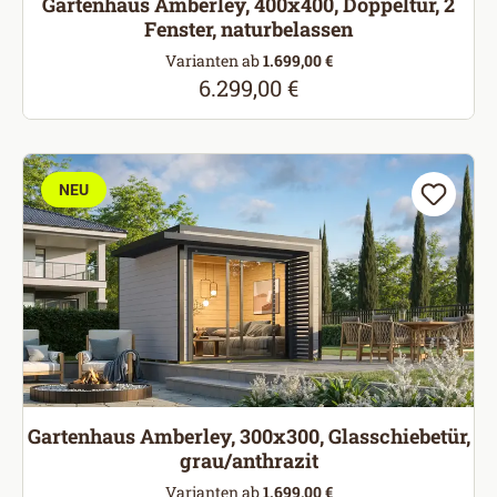
Gartenhaus Amberley, 400x400, Doppeltür, 2
Fenster, naturbelassen
Varianten ab
1.699,00 €
6.299,00 €
Regulärer Preis:
NEU
Gartenhaus Amberley, 300x300, Glasschiebetür,
grau/anthrazit
Varianten ab
1.699,00 €