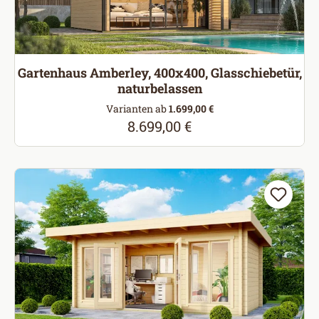
Gartenhaus Amberley, 400x400, Glasschiebetür,
naturbelassen
Varianten ab
1.699,00 €
8.699,00 €
Regulärer Preis: