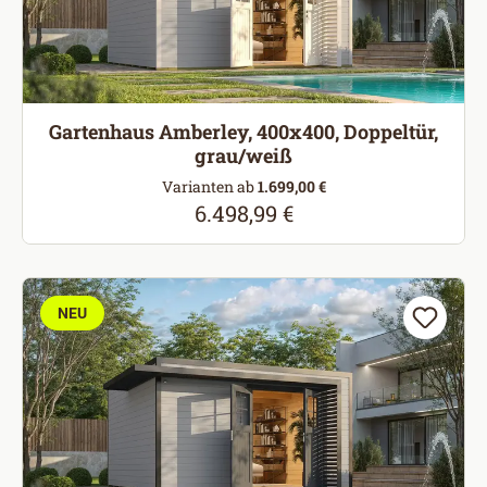
Gartenhaus Amberley, 400x400, Doppeltür,
grau/weiß
Varianten ab
1.699,00 €
6.498,99 €
Regulärer Preis:
NEU