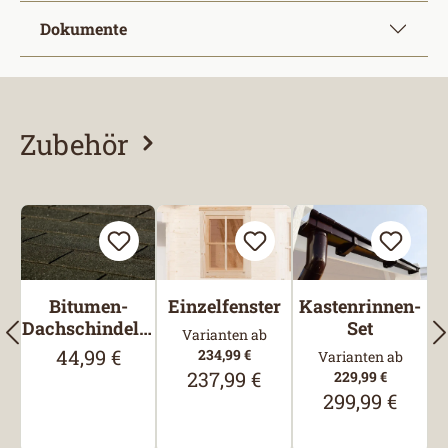
Dokumente
Zubehör
Produktgalerie überspringen
Bitumen-
Einzelfenster
Kastenrinnen-
Dachschindeln,
Set
Varianten ab
Rechteck,
44,99 €
Regulärer Preis:
234,99 €
Varianten ab
Schwarz
237,99 €
Regulärer Preis:
229,99 €
299,99 €
Regulärer Preis