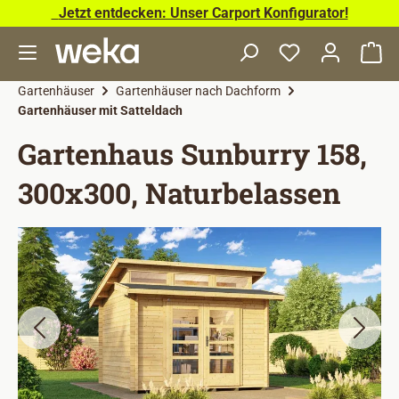
Jetzt entdecken: Unser Carport Konfigurator!
Zum Hauptinhalt springen
Wa
Gartenhäuser
Gartenhäuser nach Dachform
Gartenhäuser mit Satteldach
Gartenhaus Sunburry 158,
300x300, Naturbelassen
Bildergalerie überspringen