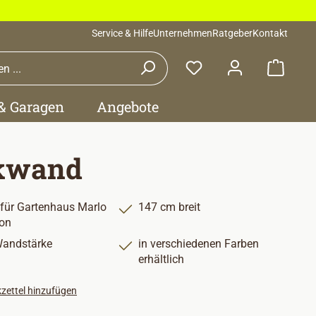
Service & Hilfe
Unternehmen
Ratgeber
Kontakt
Waren
 & Garagen
Angebote
kwand
 für Gartenhaus Marlo
147 cm breit
on
andstärke
in verschiedenen Farben
erhältlich
zettel hinzufügen