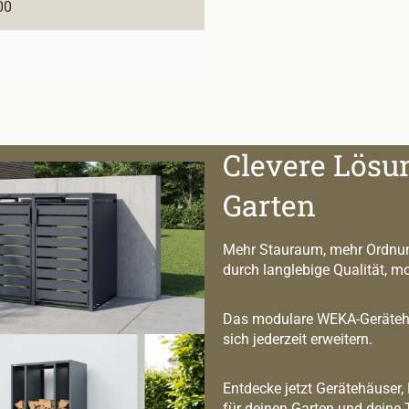
00
Clevere Lösu
Garten
Mehr Stauraum, mehr Ordnun
durch langlebige Qualität, m
Das modulare WEKA-Geräteha
sich jederzeit erweitern.
Entdecke jetzt Gerätehäuser,
für deinen Garten und deine 