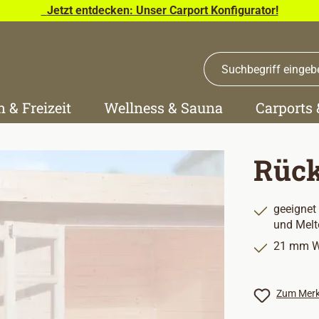
Jetzt entdecken: Unser Carport Konfigurator!
n & Freizeit
Wellness & Sauna
Carports
Rüc
geeignet
und Melt
21 mm W
Zum Merk