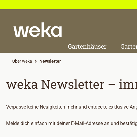
 Hauptinhalt springen
Zur Suche springen
Zur Hauptnavigation springen
Gartenhäuser
Garte
Über weka
Newsletter
weka Newsletter – imm
Verpasse keine Neuigkeiten mehr und entdecke exklusive Ange
Melde dich einfach mit deiner E-Mail-Adresse an und bestätig