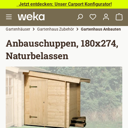
Jetzt entdecken: Unser Carport Konfigurator!
Zum Hauptinhalt springen
Wa
Gartenhäuser
Gartenhaus Zubehör
Gartenhaus Anbauten
Anbauschuppen, 180x274,
Naturbelassen
Bildergalerie überspringen