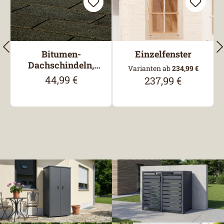
Bitumen-
Einzelfenster
Dachschindeln,
Varianten ab
234,99 €
Rechteck, Schwarz
44,99 €
Regulärer Preis:
237,99 €
Regulärer Preis: