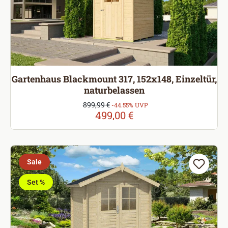
Gartenhaus Blackmount 317, 152x148, Einzeltür,
naturbelassen
Verkaufspreis:
899,99 €
Regulärer Preis:
-44.55% UVP
499,00 €
Sale
Set %