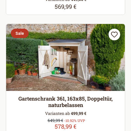
569,99 €
Regulärer Preis:
Sale
Gartenschrank 361, 163x85, Doppeltür,
naturbelassen
Varianten ab
499,99 €
Verkaufspreis:
649,99 €
Regulärer Preis:
-10.92% UVP
578,99 €