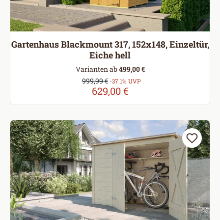
Gartenhaus Blackmount 317, 152x148, Einzeltür,
Eiche hell
Varianten ab
499,00 €
Verkaufspreis:
999,99 €
Regulärer Preis:
-37.1% UVP
629,00 €