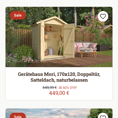
Sale
Gerätehaus Mori, 170x120, Doppeltür,
Satteldach, naturbelassen
Verkaufspreis:
649,99 €
Regulärer Preis:
-30.92% UVP
449,00 €
Sale