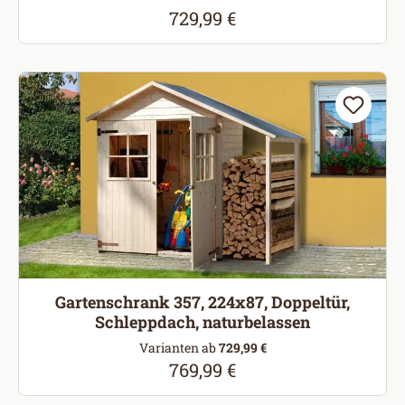
729,99 €
Regulärer Preis:
Gartenschrank 357, 224x87, Doppeltür,
Schleppdach, naturbelassen
Varianten ab
729,99 €
769,99 €
Regulärer Preis: