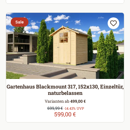
Sale
Gartenhaus Blackmount 317, 152x130, Einzeltür,
naturbelassen
Varianten ab
499,00 €
Verkaufspreis:
699,99 €
Regulärer Preis:
-14.43% UVP
599,00 €