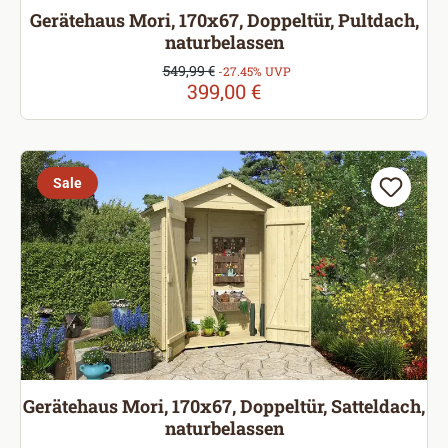
Gerätehaus Mori, 170x67, Doppeltür, Pultdach,
naturbelassen
Verkaufspreis:
549,99 €
Regulärer Preis:
-27.45% UVP
399,00 €
Sale
Gerätehaus Mori, 170x67, Doppeltür, Satteldach,
naturbelassen