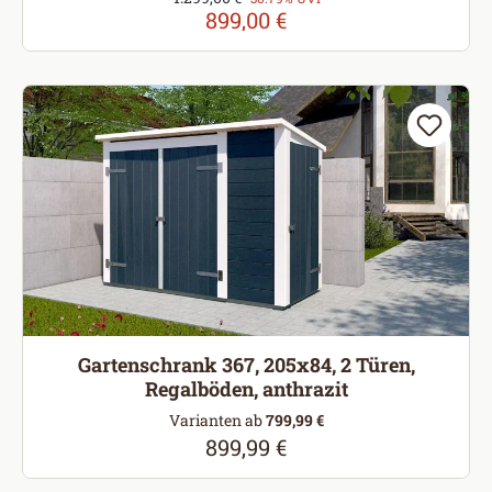
899,00 €
Gartenschrank 367, 205x84, 2 Türen,
Regalböden, anthrazit
Varianten ab
799,99 €
899,99 €
Regulärer Preis: