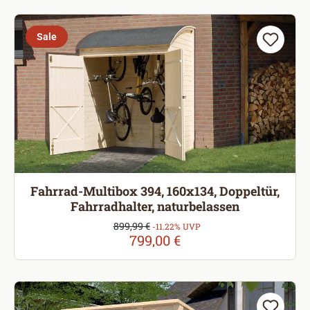
Sale
Fahrrad-Multibox 394, 160x134, Doppeltür,
Fahrradhalter, naturbelassen
Verkaufspreis:
899,99 €
Regulärer Preis:
-11.22% UVP
799,00 €