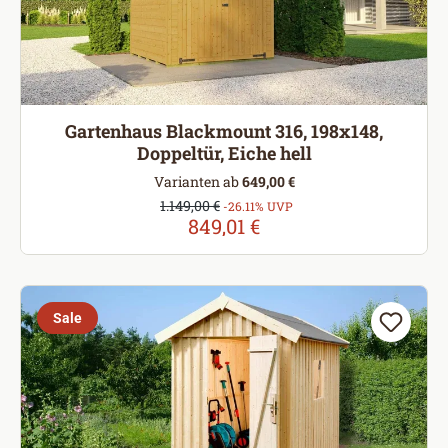
Gartenhaus Blackmount 316, 198x148,
Doppeltür, Eiche hell
Varianten ab
649,00 €
Verkaufspreis:
1.149,00 €
Regulärer Preis:
-26.11% UVP
849,01 €
Sale