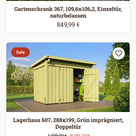
Gartenschrank 367, 109,6x106,2, Einzeltür,
naturbelassen
849,99 €
Regulärer Preis:
Sale
Lagerhaus 607, 288x199, Grün imprägniert,
Doppeltür
Verkaufspreis:
1.299,00 €
Regulärer Preis:
-30.79% UVP