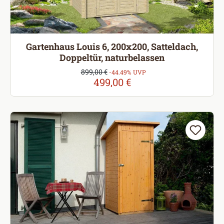
Gartenhaus Louis 6, 200x200, Satteldach,
Doppeltür, naturbelassen
Verkaufspreis:
899,00 €
Regulärer Preis:
-44.49% UVP
499,00 €