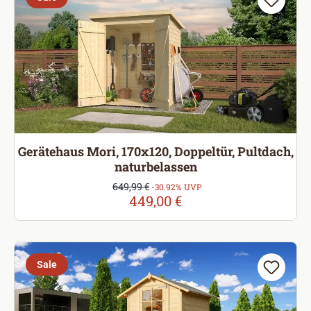
Gerätehaus Mori, 170x120, Doppeltür, Pultdach,
naturbelassen
Verkaufspreis:
649,99 €
Regulärer Preis:
-30.92% UVP
449,00 €
Sale