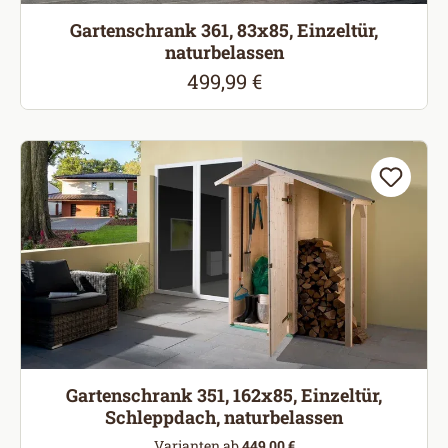
Gartenschrank 361, 83x85, Einzeltür,
naturbelassen
499,99 €
Regulärer Preis:
Gartenschrank 351, 162x85, Einzeltür,
Schleppdach, naturbelassen
Varianten ab
449,00 €