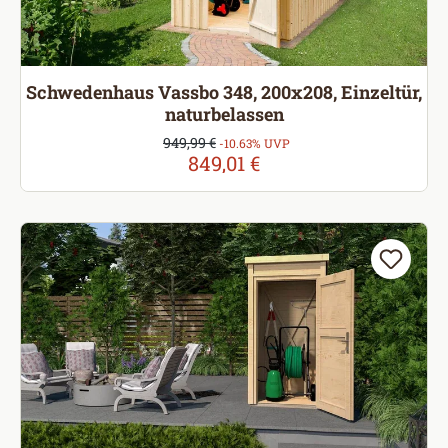
Schwedenhaus Vassbo 348, 200x208, Einzeltür,
naturbelassen
Verkaufspreis:
949,99 €
Regulärer Preis:
-10.63% UVP
849,01 €