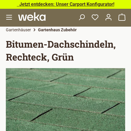
Jetzt entdecken: Unser Carport Konfigurator!
Zum Hauptinhalt springen
Wa
Gartenhäuser
Gartenhaus Zubehör
Bitumen-Dachschindeln,
Rechteck, Grün
Bildergalerie überspringen