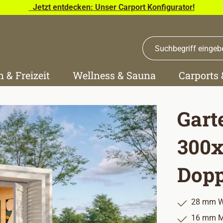
Jetzt entdecken: Unser Carport Konfigurator!
n & Freizeit
Wellness & Sauna
Carports
Gart
300x
Dopp
28 mm W
16 mm M