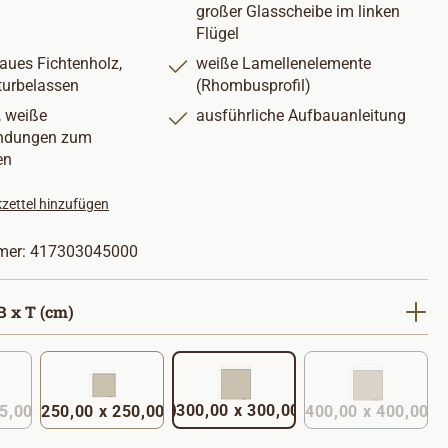
großer Glasscheibe im linken
Flügel
aues Fichtenholz,
weiße Lamellenelemente
turbelassen
(Rhombusprofil)
 weiße
ausführliche Aufbauanleitung
indungen zum
en
zettel hinzufügen
mer:
417303045000
auswählen
 x T (cm)
300,00 x 300,00
x 235,00
250,00 x 250,00
400,00 x 400,00
(Diese Option ist zurzeit nicht verfügbar. )