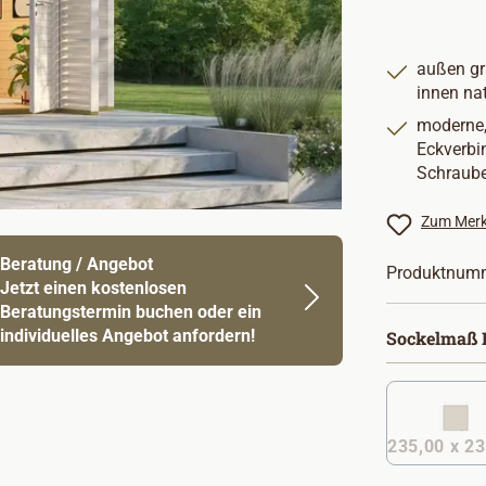
außen gr
innen na
moderne,
Eckverb
Schraub
Zum Merk
Beratung / Angebot
Produktnum
Jetzt einen kostenlosen
Beratungstermin buchen oder ein
individuelles Angebot anfordern!
Sockelmaß B
235,00 