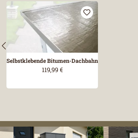
Selbstklebende Bitumen-Dachbahn
119,99 €
Regulärer Preis: