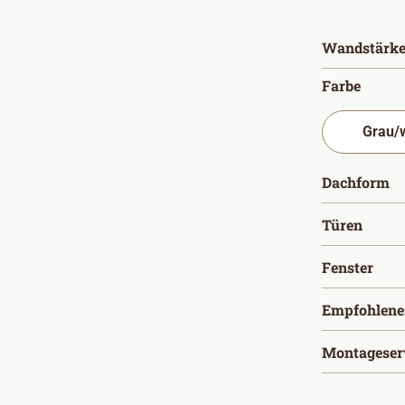
Wandstärke
auswä
Farbe
a
Dachform
ausw
Türen
aus
Fenster
Empfohlene
Montageser