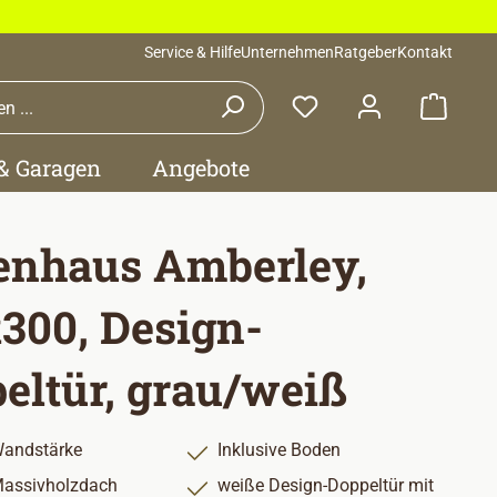
Service & Hilfe
Unternehmen
Ratgeber
Kontakt
Waren
 & Garagen
Angebote
enhaus Amberley,
300, Design-
eltür, grau/weiß
andstärke
Inklusive Boden
assivholzdach
weiße Design-Doppeltür mit