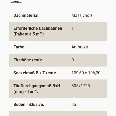
Dachmaterial:
Massivholz
Erforderliche Dachbahnen
1
(Pakete à 5 m²):
Farbe:
Anthrazit
Firsthöhe (cm):
0
Sockelmaß B x T (cm):
109,60 x 106,20
Tür Durchgangsmaß BxH
805x1725
(mm) - Tür 1:
Boden inklusive:
Ja