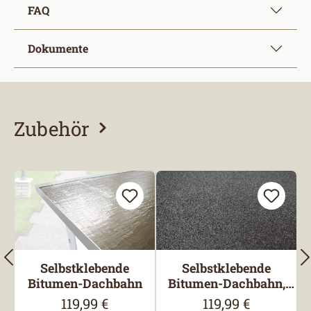
FAQ
Dokumente
Zubehör
Produktgalerie überspringen
Selbstklebende
Selbstklebende
Bitumen-Dachbahn
Bitumen-Dachbahn,
besandet
119,99 €
119,99 €
Regulärer Preis:
Regulärer Preis: