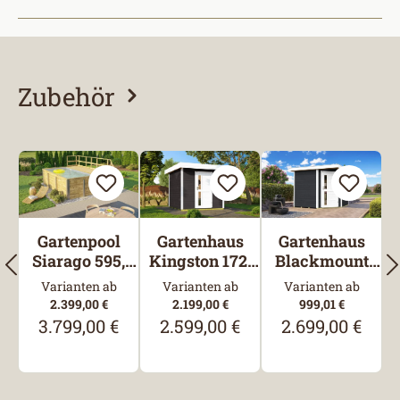
Zubehör
Produktgalerie überspringen
Gartenpool
Gartenhaus
Gartenhaus
Siarago 595,
Kingston 172,
Blackmount
416x309, Folie
235x241,
Angle 229,
Varianten ab
Varianten ab
Varianten ab
Grau,
Anthrazit
239x235,
2.399,00 €
2.199,00 €
999,01 €
Filteranlage
Anthrazit
3.799,00 €
2.599,00 €
2.699,00 €
Regulärer Preis:
Regulärer Preis:
Regulärer Preis: