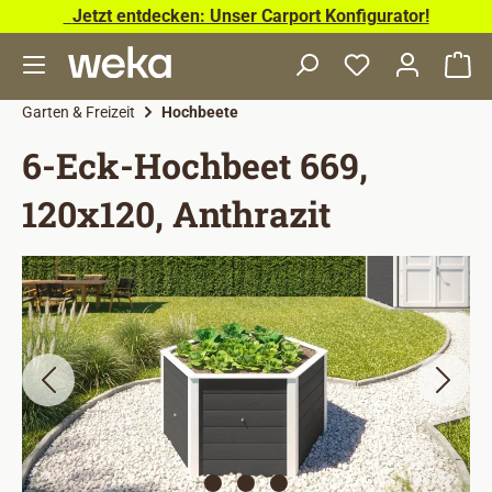
Jetzt entdecken: Unser Carport Konfigurator!
Zum Hauptinhalt springen
Wa
Garten & Freizeit
Hochbeete
6-Eck-Hochbeet 669,
120x120, Anthrazit
Bildergalerie überspringen