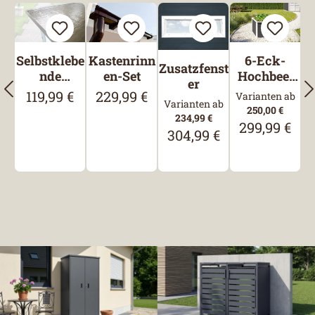
Selbstklebe
Kastenrinn
6-Eck-
Zusatzfenst
nde
en-Set
Hochbeet
er
Bitumen-
669,
119,99 €
229,99 €
Regulärer Preis:
Regulärer Preis:
Varianten ab
Varianten ab
Dachbahn
120x120,
250,00 €
234,99 €
Anthrazit
299,99 €
Regulärer Pre
304,99 €
Regulärer Preis: