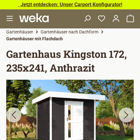
Jetzt entdecken: Unser Carport Konfigurator!
Zum Hauptinhalt springen
Wa
Gartenhäuser
Gartenhäuser nach Dachform
Gartenhäuser mit Flachdach
Gartenhaus Kingston 172,
235x241, Anthrazit
Bildergalerie überspringen