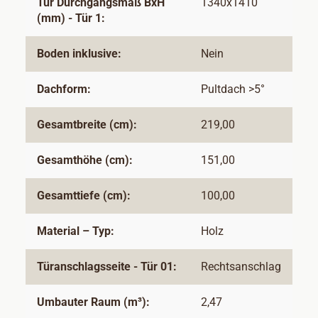
Tür Durchgangsmaß BxH
1340x1410
(mm) - Tür 1:
Boden inklusive:
Nein
Dachform:
Pultdach >5°
Gesamtbreite (cm):
219,00
Gesamthöhe (cm):
151,00
Gesamttiefe (cm):
100,00
Material – Typ:
Holz
Türanschlagsseite - Tür 01:
Rechtsanschlag
Umbauter Raum (m³):
2,47