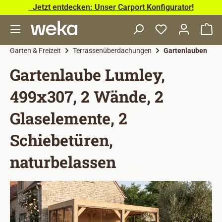
Jetzt entdecken: Unser Carport Konfigurator!
Zum Hauptinhalt springen
Wa
Garten & Freizeit
Terrassenüberdachungen
Gartenlauben
Gartenlaube Lumley,
499x307, 2 Wände, 2
Glaselemente, 2
Schiebetüren,
naturbelassen
Bildergalerie überspringen