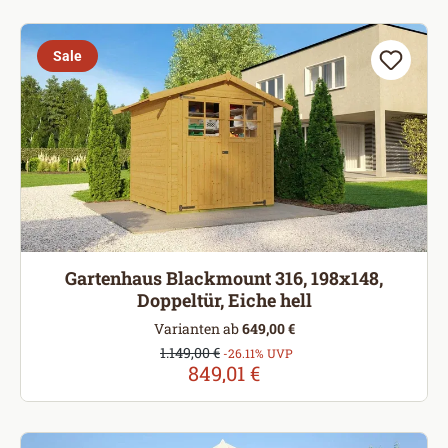
Sale
Gartenhaus Blackmount 316, 198x148,
Doppeltür, Eiche hell
Varianten ab
649,00 €
Verkaufspreis:
1.149,00 €
Regulärer Preis:
-26.11% UVP
849,01 €