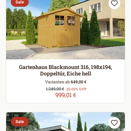
Sale
Gartenhaus Blackmount 316, 198x194,
Doppeltür, Eiche hell
Varianten ab
649,00 €
Verkaufspreis:
1.249,00 €
Regulärer Preis:
-20.02% UVP
999,01 €
Sale