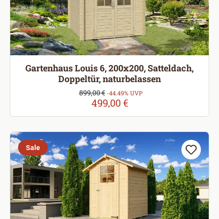
Gartenhaus Louis 6, 200x200, Satteldach,
Doppeltür, naturbelassen
Verkaufspreis:
899,00 €
Regulärer Preis:
-44.49% UVP
499,00 €
Sale