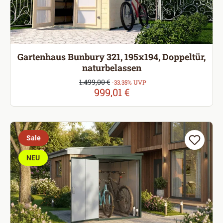
Gartenhaus Bunbury 321, 195x194, Doppeltür,
naturbelassen
Verkaufspreis:
1.499,00 €
Regulärer Preis:
-33.35% UVP
999,01 €
Sale
NEU