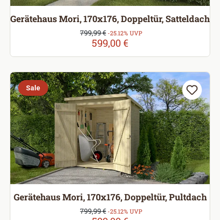
Gerätehaus Mori, 170x176, Doppeltür, Satteldach
Verkaufspreis:
799,99 €
Regulärer Preis:
-25.12% UVP
599,00 €
Sale
Gerätehaus Mori, 170x176, Doppeltür, Pultdach
Verkaufspreis:
799,99 €
Regulärer Preis:
-25.12% UVP