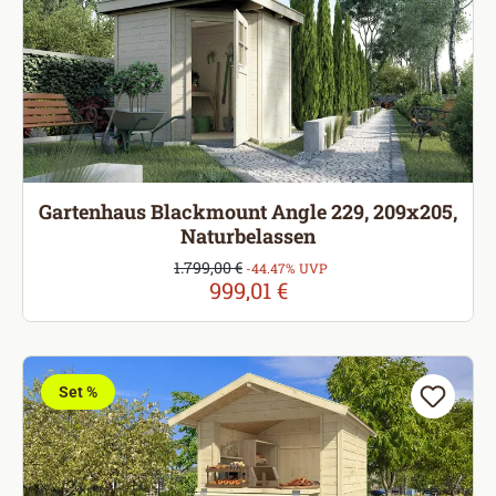
Gartenhaus Blackmount Angle 229, 209x205,
Naturbelassen
Verkaufspreis:
1.799,00 €
Regulärer Preis:
-44.47% UVP
999,01 €
Set %