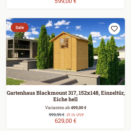
599,00 €
Sale
Gartenhaus Blackmount 317, 152x148, Einzeltür,
Eiche hell
Varianten ab
499,00 €
Verkaufspreis:
999,99 €
Regulärer Preis:
-37.1% UVP
629,00 €