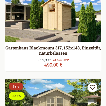
Gartenhaus Blackmount 317, 152x148, Einzeltür,
naturbelassen
Verkaufspreis:
899,99 €
Regulärer Preis:
-44.55% UVP
499,00 €
Sale
Set %