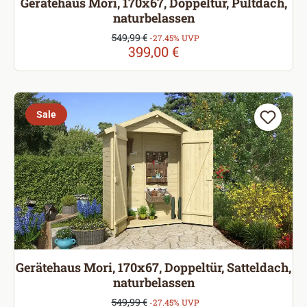
Gerätehaus Mori, 170x67, Doppeltür, Pultdach,
naturbelassen
Verkaufspreis:
549,99 €
Regulärer Preis:
-27.45% UVP
399,00 €
Sale
Gerätehaus Mori, 170x67, Doppeltür, Satteldach,
naturbelassen
Verkaufspreis:
549,99 €
Regulärer Preis:
-27.45% UVP