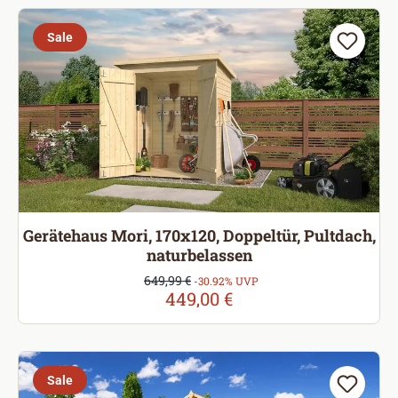
Sale
Gerätehaus Mori, 170x120, Doppeltür, Pultdach,
naturbelassen
Verkaufspreis:
649,99 €
Regulärer Preis:
-30.92% UVP
449,00 €
Sale