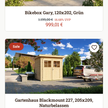
Bikebox Gary, 120x202, Grün
Verkaufspreis:
1.199,00 €
Regulärer Preis:
-16.68% UVP
999,01 €
Sale
Gartenhaus Blackmount 227, 205x209,
Naturbelassen