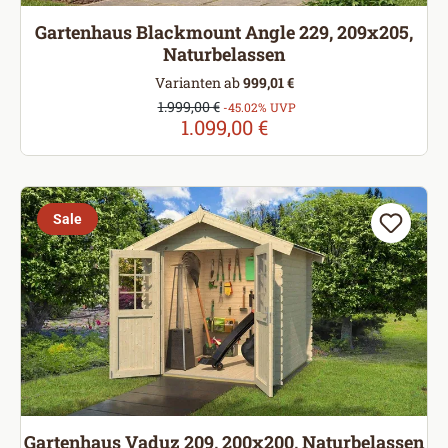
Gartenhaus Blackmount Angle 229, 209x205,
Naturbelassen
Varianten ab
999,01 €
Verkaufspreis:
1.999,00 €
Regulärer Preis:
-45.02% UVP
1.099,00 €
Sale
Gartenhaus Vaduz 209, 200x200, Naturbelassen