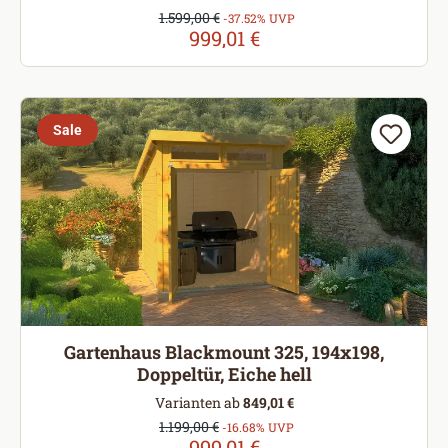
Verkaufspreis:
1.599,00 €
Regulärer Preis:
-37.52% UVP
999,01 €
Sale
Gartenhaus Blackmount 325, 194x198,
Doppeltür, Eiche hell
Varianten ab
849,01 €
Verkaufspreis:
1.199,00 €
Regulärer Preis:
-16.68% UVP
999,01 €