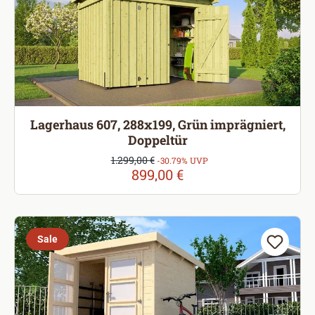
Lagerhaus 607, 288x199, Grün imprägniert,
Doppeltür
Verkaufspreis:
1.299,00 €
Regulärer Preis:
-30.79% UVP
899,00 €
Sale