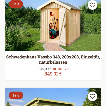
Sale
Schwedenhaus Vassbo 348, 200x208, Einzeltür,
naturbelassen
Verkaufspreis:
949,99 €
Regulärer Preis:
-10.63% UVP
849,01 €
Sale