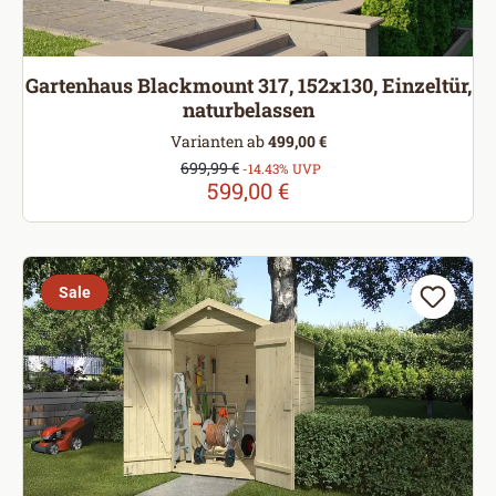
Gartenhaus Blackmount 317, 152x130, Einzeltür,
naturbelassen
Varianten ab
499,00 €
Verkaufspreis:
699,99 €
Regulärer Preis:
-14.43% UVP
599,00 €
Sale