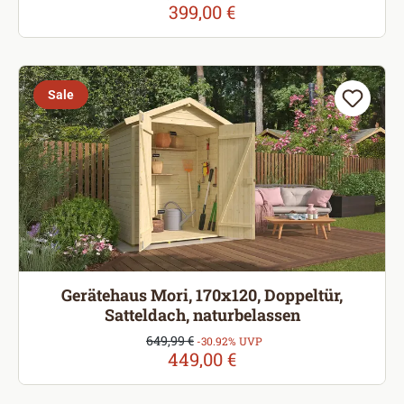
399,00 €
Sale
Gerätehaus Mori, 170x120, Doppeltür,
Satteldach, naturbelassen
Verkaufspreis:
649,99 €
Regulärer Preis:
-30.92% UVP
449,00 €