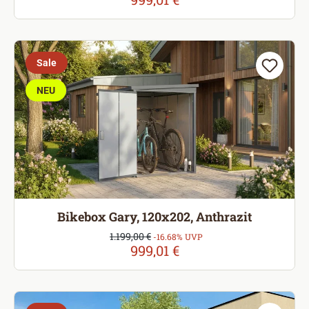
Sale
NEU
Bikebox Gary, 120x202, Anthrazit
Verkaufspreis:
1.199,00 €
Regulärer Preis:
-16.68% UVP
999,01 €