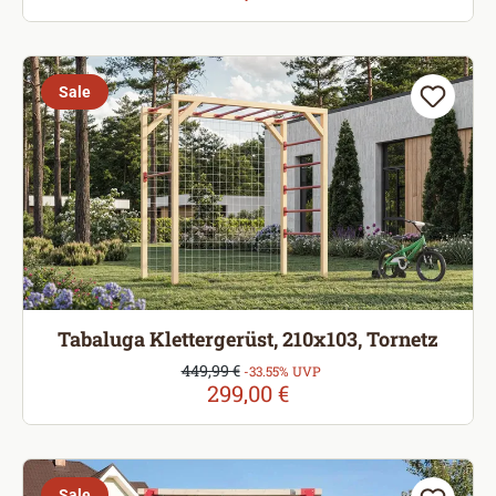
Sale
Tabaluga Klettergerüst, 210x103, Tornetz
Verkaufspreis:
449,99 €
Regulärer Preis:
-33.55% UVP
299,00 €
Sale