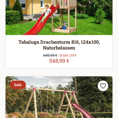
Tabaluga Drachenturm 816, 124x100,
Naturbelassen
Verkaufspreis:
649,99 €
Regulärer Preis:
-15.54% UVP
548,99 €
Sale