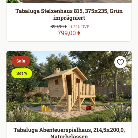
Tabaluga Stelzenhaus 815, 375x235, Grün
imprägniert
Verkaufspreis:
899,99 €
Regulärer Preis:
-11.22% UVP
799,00 €
Sale
Set %
Tabaluga Abenteuerspielhaus, 214,5x200,0,
Naturbelassen