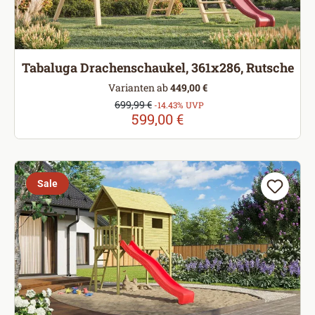
Tabaluga Drachenschaukel, 361x286, Rutsche
Varianten ab
449,00 €
Verkaufspreis:
699,99 €
Regulärer Preis:
-14.43% UVP
599,00 €
Sale