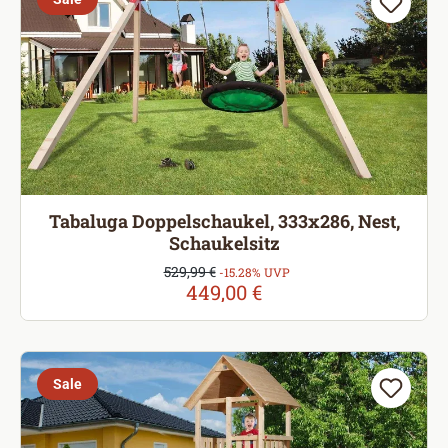
Tabaluga Doppelschaukel, 333x286, Nest,
Schaukelsitz
Verkaufspreis:
529,99 €
Regulärer Preis:
-15.28% UVP
449,00 €
Sale