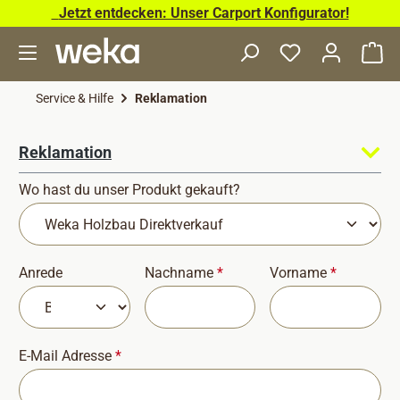
Jetzt entdecken: Unser Carport Konfigurator!
Zum Hauptinhalt springen
Wa
Service & Hilfe
Reklamation
Reklamation
Wo hast du unser Produkt gekauft?
Anrede
Nachname
*
Vorname
*
E-Mail Adresse
*