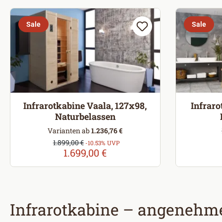
Sale
Sale
Infrarotkabine Vaala, 127x98,
Infraro
Naturbelassen
Varianten ab
1.236,76 €
Verkaufspreis:
1.899,00 €
Regulärer Preis:
-10.53% UVP
1.699,00 €
Infrarotkabine – angeneh