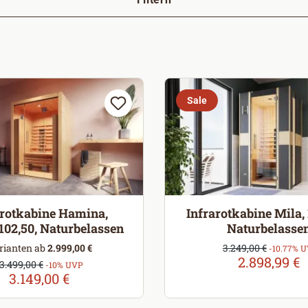
Sale
arotkabine Hamina,
Infrarotkabine Mila,
102,50, Naturbelassen
Naturbelasse
Verkaufspreis:
rianten ab
2.999,00 €
3.249,00 €
Regulärer Preis:
-10.77% 
2.898,99 €
Verkaufspreis:
3.499,00 €
Regulärer Preis:
-10% UVP
3.149,00 €