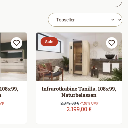
Sale
 108x99,
Infrarotkabine Tanilla, 108x99,
n
Naturbelassen
Verkaufspreis:
2.379,00 €
Regulärer Preis:
UVP
-7.57% UVP
2.199,00 €