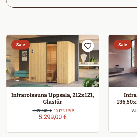
Sale
Sale
Infrarotsauna Uppsala, 212x121,
Infr
Glastür
136,50x
Verkaufspreis:
5.899,00 €
Va
Regulärer Preis:
-10.17% UVP
5.299,00 €