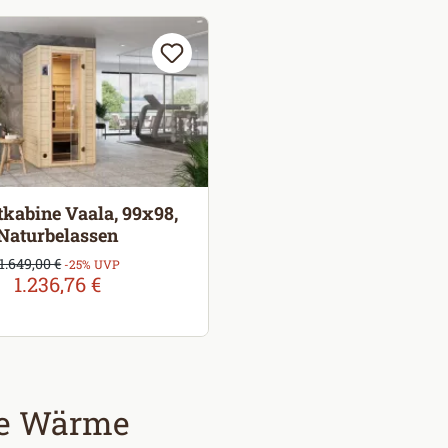
tkabine Vaala, 99x98,
Naturbelassen
Verkaufspreis:
1.649,00 €
Regulärer Preis:
-25% UVP
1.236,76 €
me Wärme