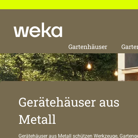
 Hauptinhalt springen
Zur Suche springen
Zur Hauptnavigation springen
Gartenhäuser
Garte
Gerätehäuser aus
Metall
Gerätehäuser aus Metall schützen Werkzeuge, Garteng