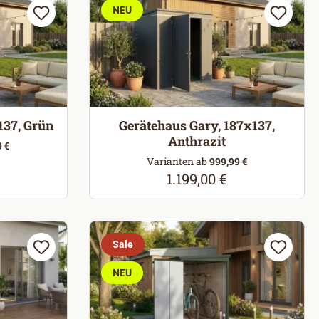
NEU
137, Grün
Gerätehaus Gary, 187x137,
Anthrazit
 €
reis:
Varianten ab
999,99 €
1.199,00 €
Regulärer Preis:
Sale
NEU