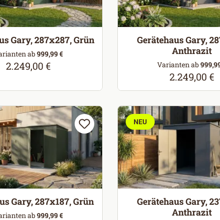
us Gary, 287x287, Grün
Gerätehaus Gary, 2
Anthrazit
arianten ab
999,99 €
2.249,00 €
Regulärer Preis:
Varianten ab
999,99
2.249,00 €
Regulärer Pr
NEU
us Gary, 287x187, Grün
Gerätehaus Gary, 2
Anthrazit
arianten ab
999,99 €