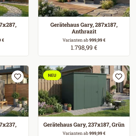
87x287,
Gerätehaus Gary, 287x187,
Anthrazit
 €
Varianten ab
999,99 €
1.798,99 €
eis:
Regulärer Preis:
NEU
37x237,
Gerätehaus Gary, 237x187, Grün
Varianten ab
999,99 €