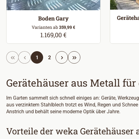
Geräteha
Boden Gary
Varianten ab
359,99 €
1.169,00 €
Regulärer Preis:
Seite
Seite
1
2
Gerätehäuser aus Metall für
Im Garten sammelt sich schnell einiges an: Geräte, Werkzeuge
aus verzinktem Stahlblech trotzt es Wind, Regen und Schnee u
Anstrich und behält seine moderne Optik über Jahre.
Vorteile der weka Gerätehäuser 