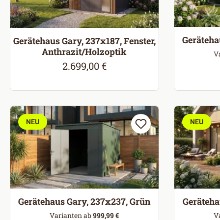
Geräteha
Gerätehaus Gary, 237x187, Fenster,
Anthrazit/Holzoptik
V
2.699,00 €
Regulärer Preis:
NEU
NEU
Gerätehaus Gary, 237x237, Grün
Geräteha
Varianten ab
999,99 €
V