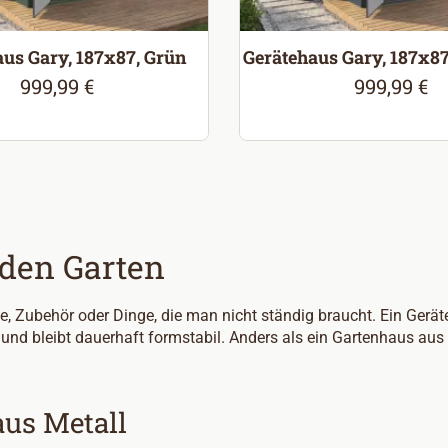
us Gary, 187x87, Grün
Gerätehaus Gary, 187x87
999,99 €
999,99 €
Regulärer Preis:
Regulärer P
 den Garten
, Zubehör oder Dinge, die man nicht ständig braucht. Ein Geräte
nd bleibt dauerhaft formstabil. Anders als ein Gartenhaus aus Ho
aus Metall