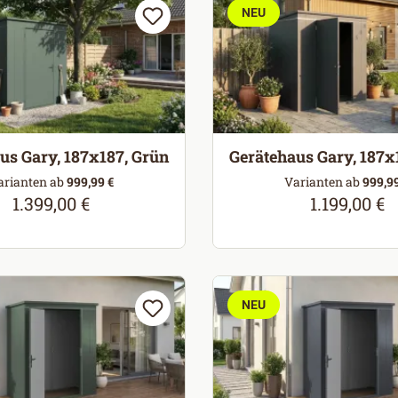
NEU
us Gary, 187x187, Grün
Gerätehaus Gary, 187x
arianten ab
999,99 €
Varianten ab
999,99
1.399,00 €
1.199,00 €
Regulärer Preis:
Regulärer P
NEU