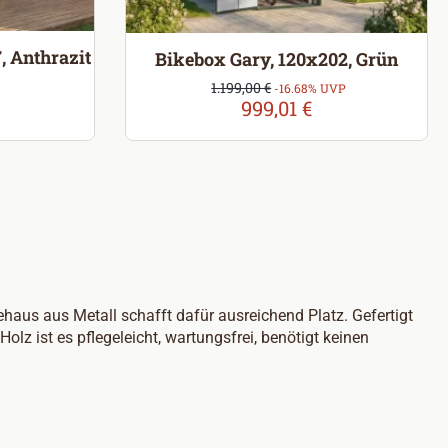
, Anthrazit
Bikebox Gary, 120x202, Grün
reis:
Verkaufspreis:
1.199,00 €
Regulärer Preis:
-16.68% UVP
999,01 €
haus aus Metall schafft dafür ausreichend Platz. Gefertigt
lz ist es pflegeleicht, wartungsfrei, benötigt keinen