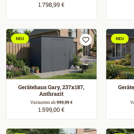
1.798,99 €
Regulärer Preis:
NEU
NEU
Gerätehaus Gary, 237x187,
Geräte
Anthrazit
Varianten ab
999,99 €
V
1.599,00 €
Regulärer Preis: