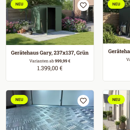
NEU
NEU
Geräteha
Gerätehaus Gary, 237x137, Grün
V
Varianten ab
999,99 €
1.399,00 €
Regulärer Preis:
NEU
NEU