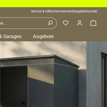
Service & Hilfe
Unternehmen
Ratgeber
Kontakt
Waren
 & Garagen
Angebote