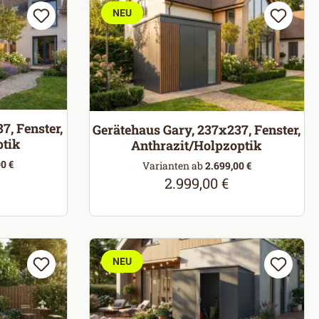
NEU
7, Fenster,
Gerätehaus Gary, 237x237, Fenster,
ptik
Anthrazit/Holpzoptik
0 €
Varianten ab
2.699,00 €
eis:
2.999,00 €
Regulärer Preis:
NEU