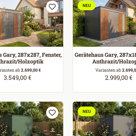
NEU
 Gary, 287x287, Fenster,
Gerätehaus Gary, 287x18
hrazit/Holzoptik
Anthrazit/Holzo
rianten ab
2.699,00 €
Varianten ab
2.699,0
3.549,00 €
2.999,00 €
Regulärer Preis:
Regulärer Pr
NEU