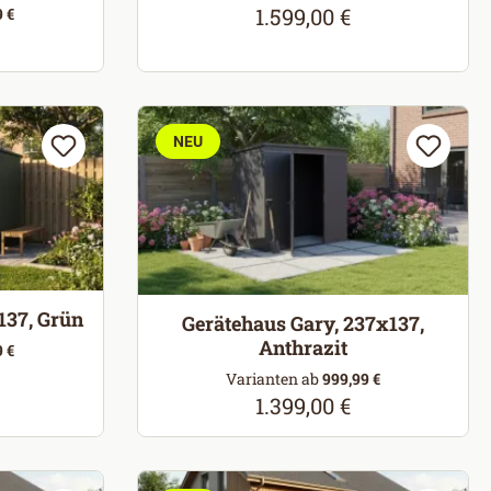
1.599,00 €
 €
Regulärer Preis:
eis:
NEU
137, Grün
Gerätehaus Gary, 237x137,
Anthrazit
 €
eis:
Varianten ab
999,99 €
1.399,00 €
Regulärer Preis: