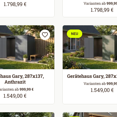
1.798,99 €
Regulärer Preis:
Varianten ab
999,99
1.798,99 €
Regulärer Pr
NEU
haus Gary, 287x137,
Gerätehaus Gary, 287x
Anthrazit
Varianten ab
999,99
1.549,00 €
arianten ab
999,99 €
Regulärer Pr
1.549,00 €
Regulärer Preis: