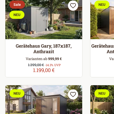
Sale
NEU
NEU
Gerätehaus Gary, 187x187,
Gerätehaus
Anthrazit
Ant
Varianten ab
999,99 €
Va
Verkaufspreis:
1.399,00 €
Regulärer Preis:
-14.3% UVP
1.199,00 €
NEU
NEU