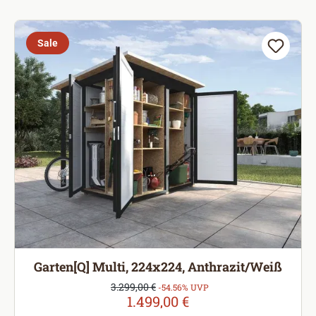
Sale
Garten[Q] Multi, 224x224, Anthrazit/Weiß
Verkaufspreis:
3.299,00 €
Regulärer Preis:
-54.56% UVP
1.499,00 €