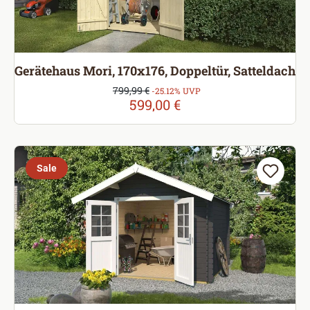
Gerätehaus Mori, 170x176, Doppeltür, Satteldach
Verkaufspreis:
799,99 €
Regulärer Preis:
-25.12% UVP
599,00 €
Sale