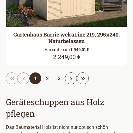
Gartenhaus Barrie wekaLine 219, 295x240,
Naturbelassen
Varianten ab
1.949,01 €
2.249,00 €
Regulärer Preis:
Seite
Seite
Seite
1
2
3
Geräteschuppen aus Holz
pflegen
Das Baumaterial Holz ist nicht nur optisch schön