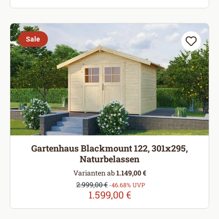
Sale
Gartenhaus Blackmount 122, 301x295,
Naturbelassen
Varianten ab
1.149,00 €
Verkaufspreis:
2.999,00 €
Regulärer Preis:
-46.68% UVP
1.599,00 €