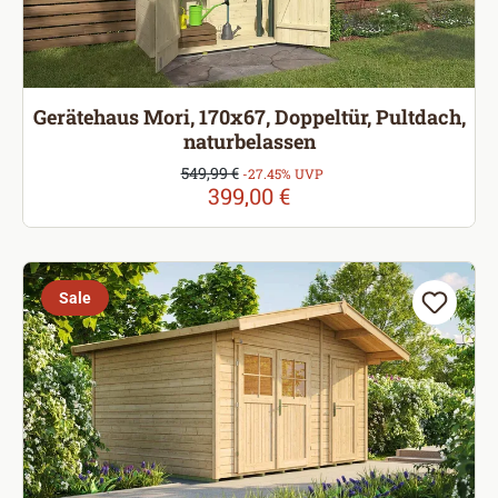
Gerätehaus Mori, 170x67, Doppeltür, Pultdach,
naturbelassen
Verkaufspreis:
549,99 €
Regulärer Preis:
-27.45% UVP
399,00 €
Sale