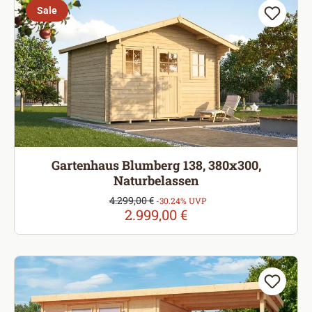
Sale
Gartenhaus Blumberg 138, 380x300,
Naturbelassen
Verkaufspreis:
4.299,00 €
Regulärer Preis:
-30.24% UVP
2.999,00 €