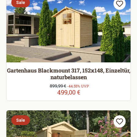
Sale
Gartenhaus Blackmount 317, 152x148, Einzeltür,
naturbelassen
Verkaufspreis:
899,99 €
Regulärer Preis:
-44.55% UVP
499,00 €
Sale