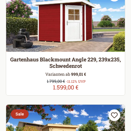
Gartenhaus Blackmount Angle 229, 239x235,
Schwedenrot
Varianten ab
999,01 €
Verkaufspreis:
1.799,00 €
Regulärer Preis:
-11.12% UVP
1.599,00 €
Sale