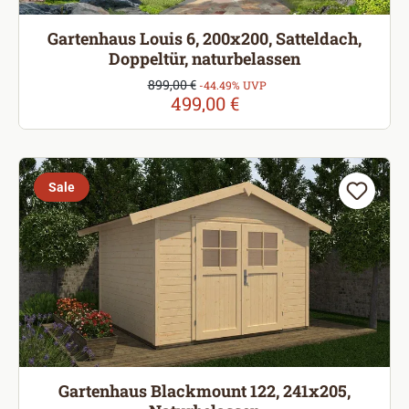
Gartenhaus Louis 6, 200x200, Satteldach,
Doppeltür, naturbelassen
Verkaufspreis:
899,00 €
Regulärer Preis:
-44.49% UVP
499,00 €
Sale
Gartenhaus Blackmount 122, 241x205,