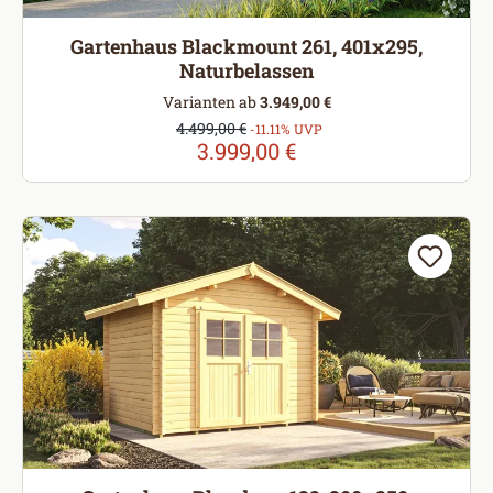
Gartenhaus Blackmount 261, 401x295,
Naturbelassen
Varianten ab
3.949,00 €
Verkaufspreis:
4.499,00 €
Regulärer Preis:
-11.11% UVP
3.999,00 €