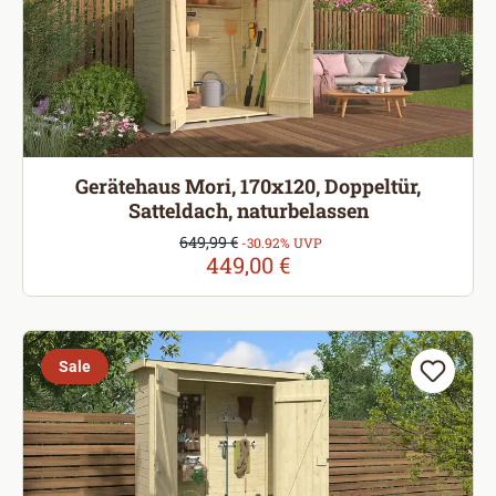
Gerätehaus Mori, 170x120, Doppeltür,
Satteldach, naturbelassen
Verkaufspreis:
649,99 €
Regulärer Preis:
-30.92% UVP
449,00 €
Sale