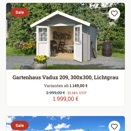
Sale
Gartenhaus Vaduz 209, 300x300, Lichtgrau
Varianten ab
1.149,00 €
Verkaufspreis:
2.999,00 €
Regulärer Preis:
-33.34% UVP
1.999,00 €
Sale