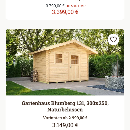
Verkaufspreis:
3.799,00 €
Regulärer Preis:
-10.53% UVP
3.399,00 €
Gartenhaus Blumberg 131, 300x250,
Naturbelassen
Varianten ab
2.999,00 €
3.149,00 €
Regulärer Preis: