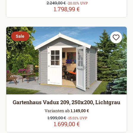
Verkaufspreis:
2.249,00 €
Regulärer Preis:
-20.01% UVP
1.798,99 €
Sale
Gartenhaus Vaduz 209, 250x200, Lichtgrau
Varianten ab
1.149,00 €
Verkaufspreis:
1.999,00 €
Regulärer Preis:
-15.01% UVP
1.699,00 €