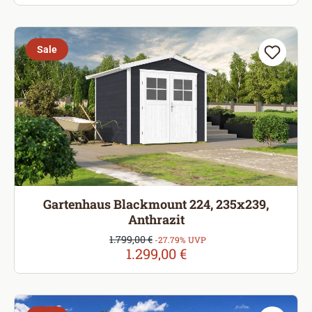
Sale
Gartenhaus Blackmount 224, 235x239,
Anthrazit
Verkaufspreis:
1.799,00 €
Regulärer Preis:
-27.79% UVP
1.299,00 €