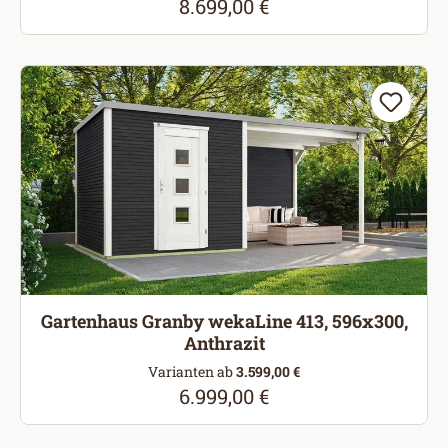
8.699,00 €
Regulärer Preis:
Gartenhaus Granby wekaLine 413, 596x300,
Anthrazit
Varianten ab
3.599,00 €
6.999,00 €
Regulärer Preis: