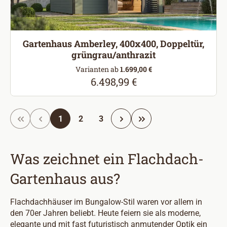
Gartenhaus Amberley, 400x400, Doppeltür,
grüngrau/anthrazit
Varianten ab
1.699,00 €
6.498,99 €
Regulärer Preis:
Seite
Seite
Seite
1
2
3
Was zeichnet ein Flachdach-
Gartenhaus aus?
Flachdachhäuser im Bungalow-Stil waren vor allem in
den 70er Jahren beliebt. Heute feiern sie als moderne,
elegante und mit fast futuristisch anmutender Optik ein