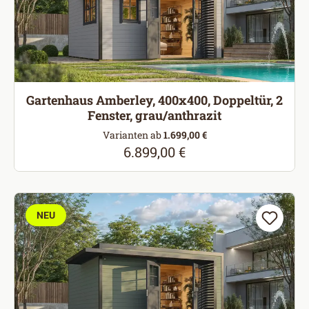
Gartenhaus Amberley, 400x400, Doppeltür, 2
Fenster, grau/anthrazit
Varianten ab
1.699,00 €
6.899,00 €
Regulärer Preis:
NEU