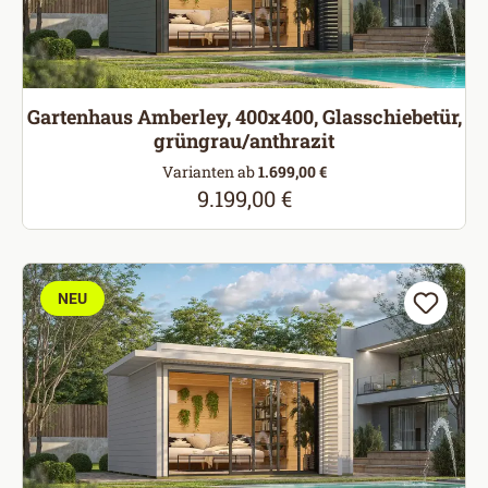
Gartenhaus Amberley, 400x400, Glasschiebetür,
grüngrau/anthrazit
Varianten ab
1.699,00 €
9.199,00 €
Regulärer Preis:
NEU