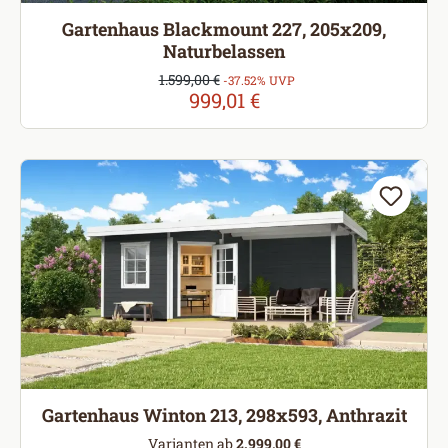
Gartenhaus Blackmount 227, 205x209,
Naturbelassen
Verkaufspreis:
1.599,00 €
Regulärer Preis:
-37.52% UVP
999,01 €
Gartenhaus Winton 213, 298x593, Anthrazit
Varianten ab
2.999,00 €