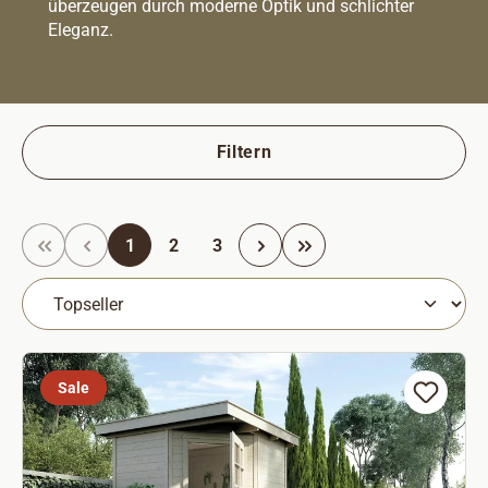
überzeugen durch moderne Optik und schlichter
Eleganz.
Filtern
Seite
Seite
Seite
1
2
3
Sale