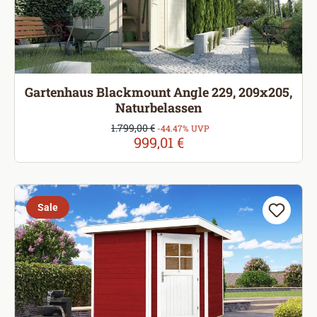
Gartenhaus Blackmount Angle 229, 209x205,
Naturbelassen
Verkaufspreis:
1.799,00 €
Regulärer Preis:
-44.47% UVP
999,01 €
Sale