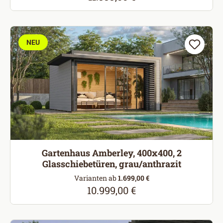
NEU
Gartenhaus Amberley, 400x400, 2
Glasschiebetüren, grau/anthrazit
Varianten ab
1.699,00 €
10.999,00 €
Regulärer Preis: