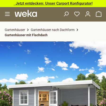
Jetzt entdecken: Unser Carport Konfigurator!
Zum Hauptinhalt springen
Wa
Gartenhäuser
Gartenhäuser nach Dachform
Gartenhäuser mit Flachdach