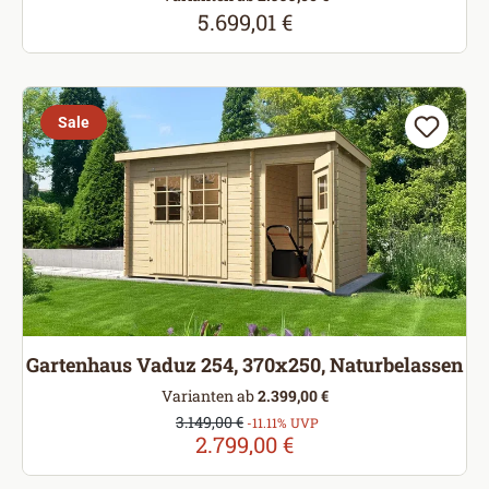
5.699,01 €
Regulärer Preis:
Sale
Gartenhaus Vaduz 254, 370x250, Naturbelassen
Varianten ab
2.399,00 €
Verkaufspreis:
3.149,00 €
Regulärer Preis:
-11.11% UVP
2.799,00 €