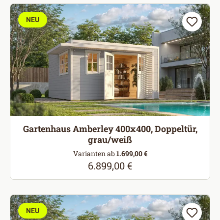
NEU
Gartenhaus Amberley 400x400, Doppeltür,
grau/weiß
Varianten ab
1.699,00 €
6.899,00 €
Regulärer Preis:
NEU