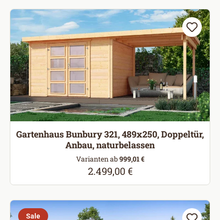
Gartenhaus Bunbury 321, 489x250, Doppeltür,
Anbau, naturbelassen
Varianten ab
999,01 €
2.499,00 €
Regulärer Preis:
Sale