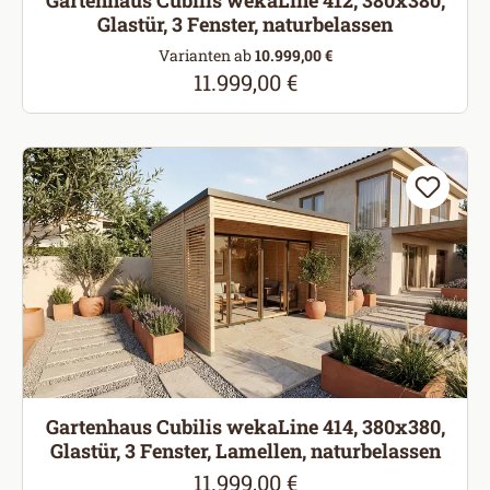
Gartenhaus Cubilis wekaLine 412, 380x380,
Glastür, 3 Fenster, naturbelassen
Varianten ab
10.999,00 €
11.999,00 €
Regulärer Preis:
Gartenhaus Cubilis wekaLine 414, 380x380,
Glastür, 3 Fenster, Lamellen, naturbelassen
11.999,00 €
Regulärer Preis: