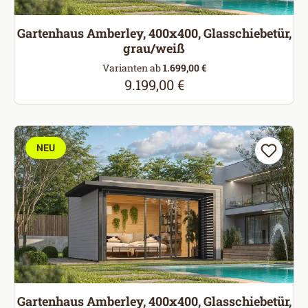
Gartenhaus Amberley, 400x400, Glasschiebetür,
grau/weiß
Varianten ab
1.699,00 €
9.199,00 €
Regulärer Preis:
NEU
Gartenhaus Amberley, 400x400, Glasschiebetür,