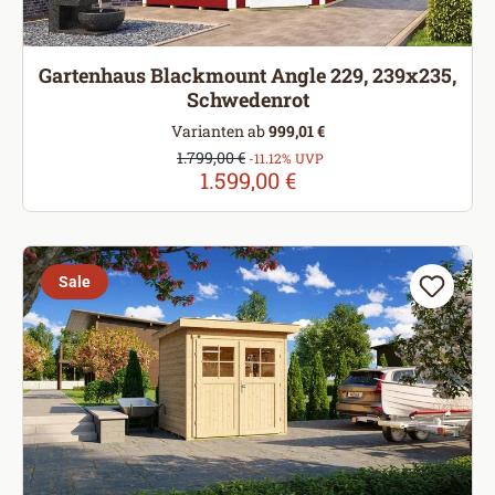
Gartenhaus Blackmount Angle 229, 239x235,
Schwedenrot
Varianten ab
999,01 €
Verkaufspreis:
1.799,00 €
Regulärer Preis:
-11.12% UVP
1.599,00 €
Sale