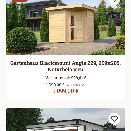
Gartenhaus Blackmount Angle 229, 209x205,
Naturbelassen
Varianten ab
999,01 €
Verkaufspreis:
1.999,00 €
Regulärer Preis:
-45.02% UVP
1.099,00 €