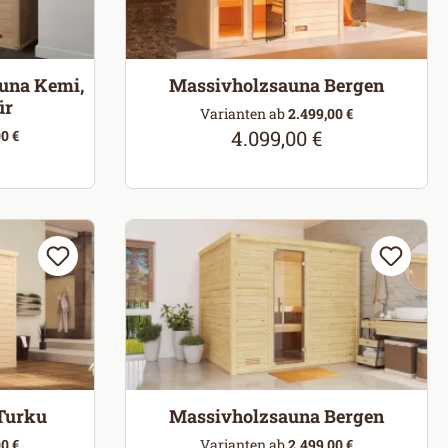
una Kemi,
Massivholzsauna Bergen
ür
Varianten ab
2.499,00 €
4.099,00 €
0 €
Regulärer Preis:
eis:
Turku
Massivholzsauna Bergen
0 €
Varianten ab
2.499,00 €