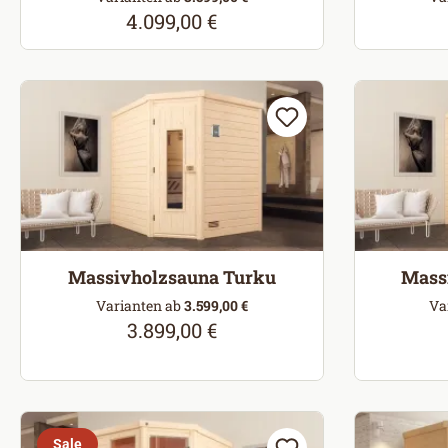
4.099,00 €
Regulärer Preis:
Massivholzsauna Turku
Mass
Varianten ab
3.599,00 €
Va
3.899,00 €
Regulärer Preis:
Sale