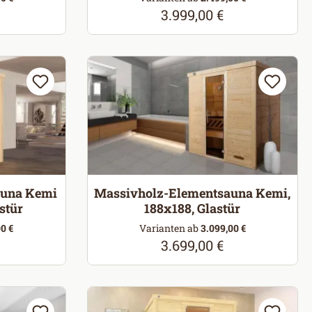
3.999,00 €
eis:
Regulärer Preis:
auna Kemi
Massivholz-Elementsauna Kemi,
stür
188x188, Glastür
0 €
Varianten ab
3.099,00 €
3.699,00 €
eis:
Regulärer Preis: