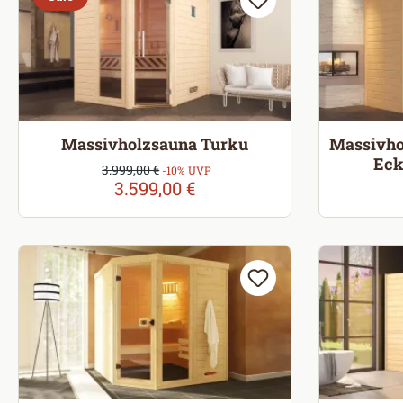
Massivholzsauna Turku
Massivho
Eck
Verkaufspreis:
3.999,00 €
Regulärer Preis:
-10% UVP
3.599,00 €