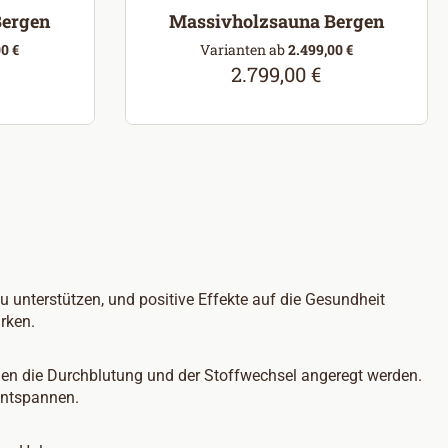
Bergen
Massivholzsauna Bergen
0 €
Varianten ab
2.499,00 €
2.799,00 €
eis:
Regulärer Preis:
nterstützen, und positive Effekte auf die Gesundheit
rken.
n die Durchblutung und der Stoffwechsel angeregt werden.
entspannen.