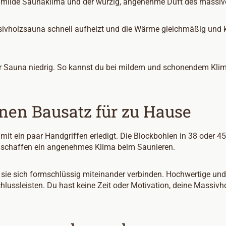
rs milde Saunaklima und der würzig, angenehme Duft des massiv
ssivholzsauna schnell aufheizt und die Wärme gleichmäßig und ko
r Sauna niedrig. So kannst du bei mildem und schonendem Klim
nen Bausatz für zu Hause
it ein paar Handgriffen erledigt. Die Blockbohlen in 38 oder 4
nd schaffen ein angenehmes Klima beim Saunieren.
ie sich formschlüssig miteinander verbinden. Hochwertige und b
hlussleisten. Du hast keine Zeit oder Motivation, deine Massiv