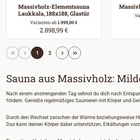
Massivholz-Elementsauna
Massivh
Laukkala, 188x188, Glastür
Va
Varianten ab
1.999,00 €
2.898,99 €
Regulärer Preis:
Seite
Seite
1
2
Sauna aus Massivholz: Mil
Nach einem anstrengenden Tag sehnst du dich nach Entspann
fördern. Genieße regelmäßiges Saunieren mit Körper und Gei
Durch den Wechsel zwischen der Wärme beziehungsweise Hit
Das kann deinen Körper dabei unterstützen, Erkältungen vo