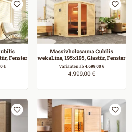
ubilis
Massivholzsauna Cubilis
ür, Fenster
wekaLine, 195x195, Glastür, Fenster
0 €
Varianten ab
4.699,00 €
4.999,00 €
eis:
Regulärer Preis: