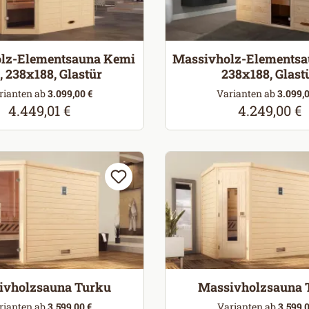
lz-Elementsauna Kemi
Massivholz-Elementsa
, 238x188, Glastür
238x188, Glast
rianten ab
3.099,00 €
Varianten ab
3.099,0
4.449,01 €
4.249,00 €
Regulärer Preis:
Regulärer Pr
ivholzsauna Turku
Massivholzsauna 
rianten ab
3.599,00 €
Varianten ab
3.599,0