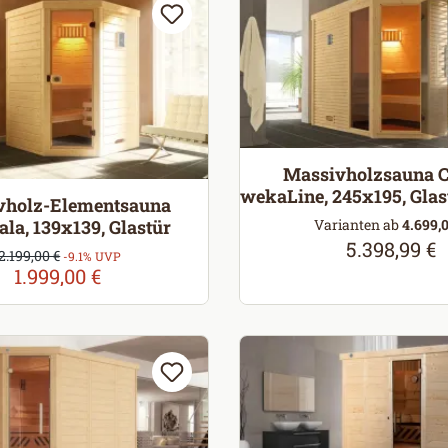
Massivholzsauna C
wekaLine, 245x195, Glast
vholz-Elementsauna
Varianten ab
4.699,0
la, 139x139, Glastür
5.398,99 €
Regulärer Pr
Verkaufspreis:
2.199,00 €
Regulärer Preis:
-9.1% UVP
1.999,00 €