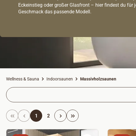
Eckeinstieg oder großer Glasfront – hier findest du für 
Geschmack das passende Modell.
Wellness & Sauna
Indoorsaunen
Massivholzsaunen
Seite
Seite
1
2