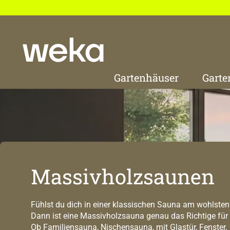
 Hauptinhalt springen
Zur Suche springen
Zur Hauptnavigation springen
Gartenhäuser
Garte
Massivholzsaunen
Fühlst du dich in einer klassischen Sauna am wohlsten
Dann ist eine Massivholzsauna genau das Richtige für 
Ob Familiensauna, Nischensauna, mit Glastür, Fenster,