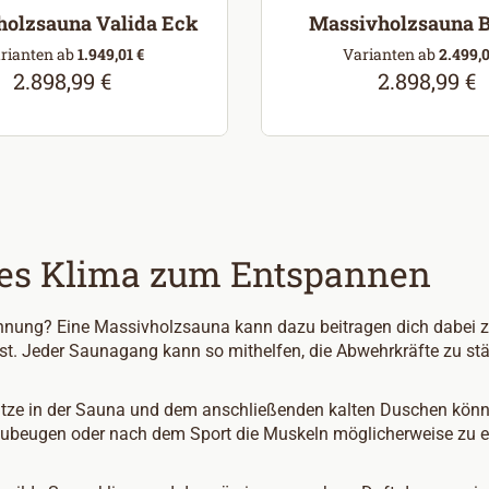
olzsauna Valida Eck
Massivholzsauna 
rianten ab
1.949,01 €
Varianten ab
2.499,0
2.898,99 €
2.898,99 €
Regulärer Preis:
Regulärer Pr
des Klima zum Entspannen
ung? Eine Massivholzsauna kann dazu beitragen dich dabei zu u
st. Jeder Saunagang kann so mithelfen, die Abwehrkräfte zu stä
ze in der Sauna und dem anschließenden kalten Duschen könne
rzubeugen oder nach dem Sport die Muskeln möglicherweise zu 