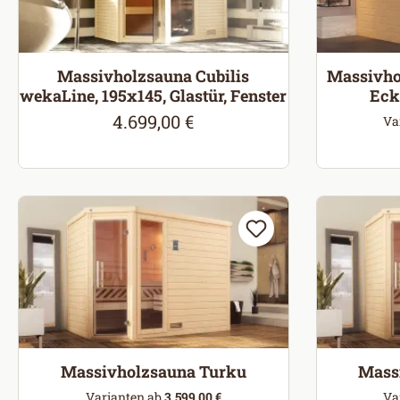
Massivholzsauna Cubilis
Massivho
wekaLine, 195x145, Glastür, Fenster
Eck
4.699,00 €
Regulärer Preis:
Va
Massivholzsauna Turku
Mass
Varianten ab
3.599,00 €
Va