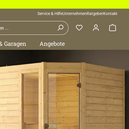
Service & Hilfe
Unternehmen
Ratgeber
Kontakt
Waren
 & Garagen
Angebote