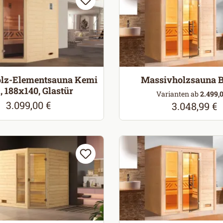
lz-Elementsauna Kemi
Massivholzsauna 
, 188x140, Glastür
Varianten ab
2.499,0
3.099,00 €
Regulärer Preis:
3.048,99 €
Regulärer Pr