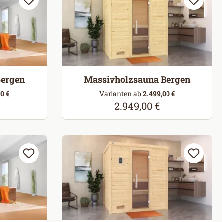
Bergen
Massivholzsauna Bergen
0 €
Varianten ab
2.499,00 €
2.949,00 €
eis:
Regulärer Preis: