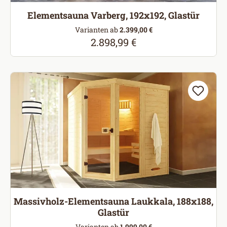
Elementsauna Varberg, 192x192, Glastür
Varianten ab
2.399,00 €
2.898,99 €
Regulärer Preis:
Massivholz-Elementsauna Laukkala, 188x188,
Glastür
Varianten ab
1.999,00 €