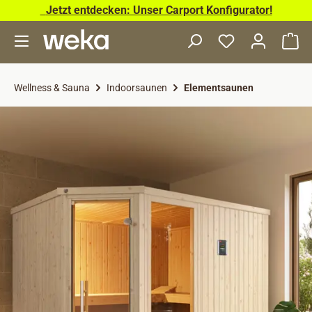
Jetzt entdecken: Unser Carport Konfigurator!
Zum Hauptinhalt springen
Wa
Wellness & Sauna
Indoorsaunen
Elementsaunen