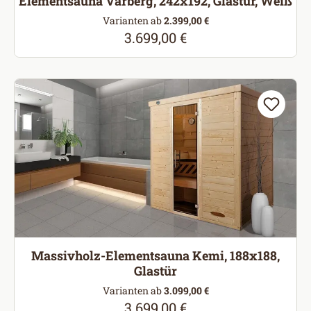
Elementsauna Varberg, 242x192, Glastür, Weiß
Varianten ab
2.399,00 €
3.699,00 €
Regulärer Preis:
Massivholz-Elementsauna Kemi, 188x188,
Glastür
Varianten ab
3.099,00 €
3.699,00 €
Regulärer Preis: