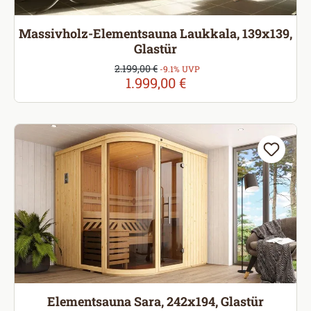
Massivholz-Elementsauna Laukkala, 139x139,
Glastür
Verkaufspreis:
2.199,00 €
Regulärer Preis:
-9.1% UVP
1.999,00 €
Elementsauna Sara, 242x194, Glastür