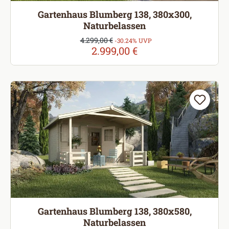
Gartenhaus Blumberg 138, 380x300,
Naturbelassen
Verkaufspreis:
4.299,00 €
Regulärer Preis:
-30.24% UVP
2.999,00 €
Gartenhaus Blumberg 138, 380x580,
Naturbelassen