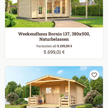
Weekendhaus Bornio 137, 380x500,
Naturbelassen
Varianten ab
5.199,00 €
5.699,01 €
Regulärer Preis: