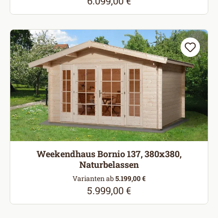
6.099,00 €
Regulärer Preis:
Weekendhaus Bornio 137, 380x380,
Naturbelassen
Varianten ab
5.199,00 €
5.999,00 €
Regulärer Preis: