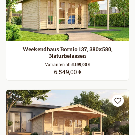
Weekendhaus Bornio 137, 380x580,
Naturbelassen
Varianten ab
5.199,00 €
6.549,00 €
Regulärer Preis: