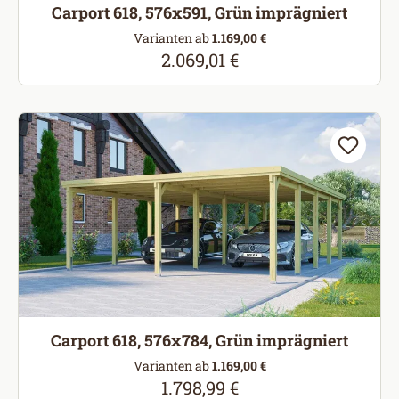
Carport 618, 576x591, Grün imprägniert
Varianten ab
1.169,00 €
2.069,01 €
Regulärer Preis:
Carport 618, 576x784, Grün imprägniert
Varianten ab
1.169,00 €
1.798,99 €
Regulärer Preis: