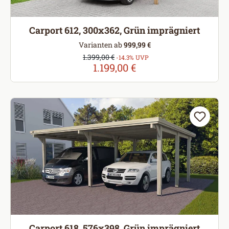
Carport 612, 300x362, Grün imprägniert
Varianten ab
999,99 €
Verkaufspreis:
1.399,00 €
Regulärer Preis:
-14.3% UVP
1.199,00 €
Carport 618, 576x398, Grün imprägniert