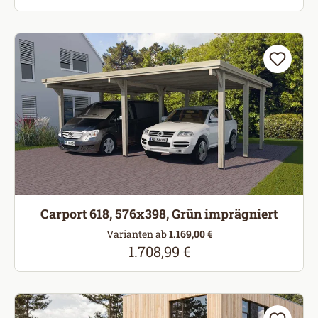
Carport 618, 576x398, Grün imprägniert
Varianten ab
1.169,00 €
1.708,99 €
Regulärer Preis: