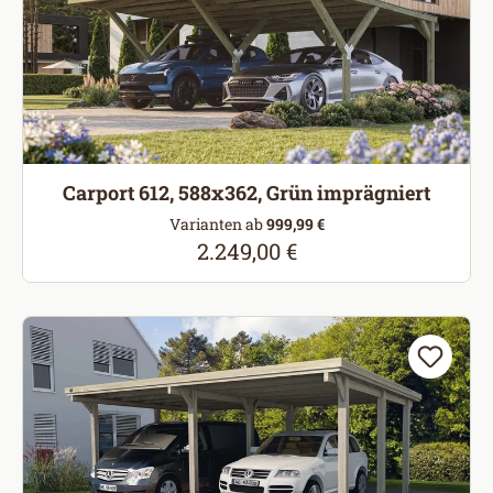
Carport 612, 588x362, Grün imprägniert
Varianten ab
999,99 €
2.249,00 €
Regulärer Preis: