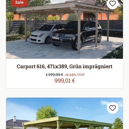
Sale
Carport 616, 471x389, Grün imprägniert
Verkaufspreis:
1.199,00 €
Regulärer Preis:
-16.68% UVP
999,01 €