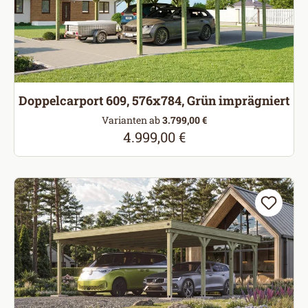
Doppelcarport 609, 576x784, Grün imprägniert
Varianten ab
3.799,00 €
4.999,00 €
Regulärer Preis: