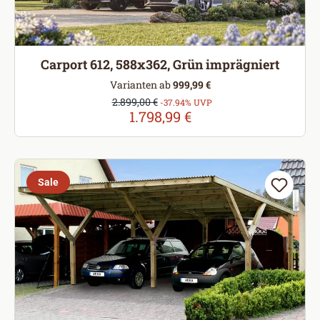
Carport 612, 588x362, Grün imprägniert
Varianten ab
999,99 €
Verkaufspreis:
2.899,00 €
Regulärer Preis:
-37.94% UVP
1.798,99 €
Sale