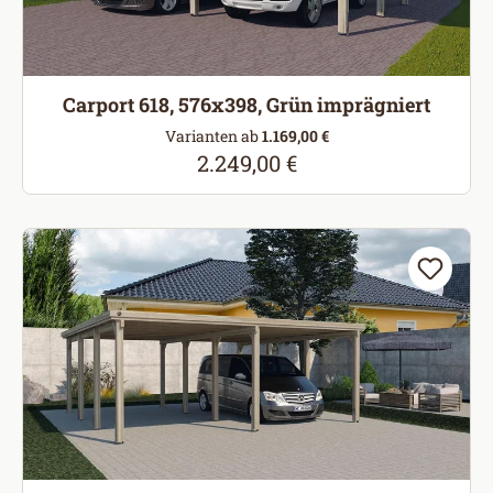
Carport 618, 576x398, Grün imprägniert
Varianten ab
1.169,00 €
2.249,00 €
Regulärer Preis: