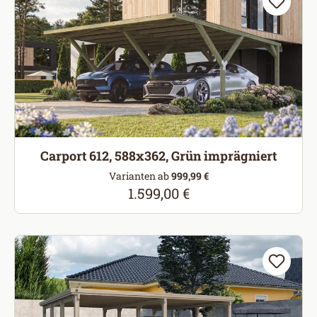
Carport 612, 588x362, Grün imprägniert
Varianten ab
999,99 €
1.599,00 €
Regulärer Preis: