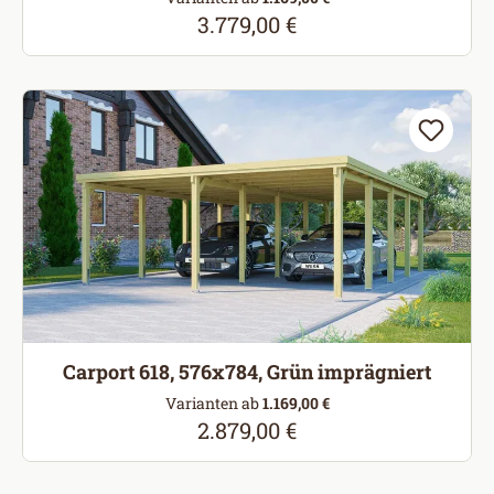
3.779,00 €
Regulärer Preis:
Carport 618, 576x784, Grün imprägniert
Varianten ab
1.169,00 €
2.879,00 €
Regulärer Preis: