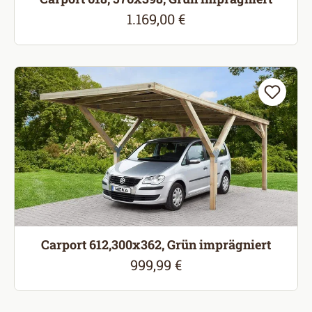
1.169,00 €
Regulärer Preis:
Carport 612,300x362, Grün imprägniert
999,99 €
Regulärer Preis: