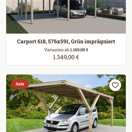
Carport 618, 576x591, Grün imprägniert
Varianten ab
1.169,00 €
1.349,00 €
Regulärer Preis:
Sale