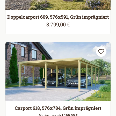
Doppelcarport 609, 576x591, Grün imprägniert
3.799,00 €
Regulärer Preis:
Carport 618, 576x784, Grün imprägniert
Varianten ab
1.169,00 €