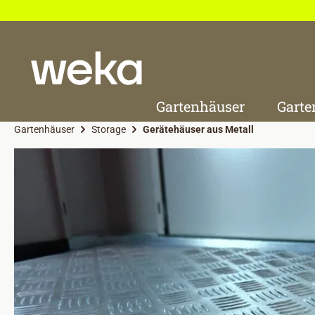
 Hauptinhalt springen
Zur Suche springen
Zur Hauptnavigation springen
Gartenhäuser
Garte
Gartenhäuser
Storage
Gerätehäuser aus Metall
Bildergalerie überspringen