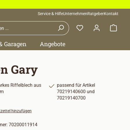
Service & Hilfe
Unternehmen
Ratgeber
Kontakt
Waren
 & Garagen
Angebote
n Gary
rkes Riffelblech aus
passend für Artikel
um
70219140600 und
70219140700
zettel hinzufügen
mer:
70200011914