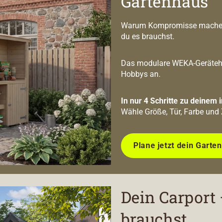
Gartenhaus
Warum Kompromisse machen? 
du es brauchst.
Das modulare WEKA-Geräteha
Hobbys an.
In nur 4 Schritte zu deinem 
Wähle Größe, Tür, Farbe und 
Plane jetzt dein Garten
Dein Carport 
brauchst