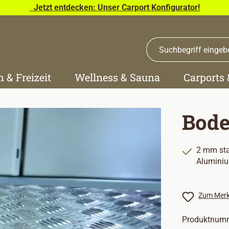
Jetzt entdecken: Unser Carport Konfigurator!
n & Freizeit
Wellness & Sauna
Carports
Bode
2 mm sta
Alumini
Zum Merk
Produktnum