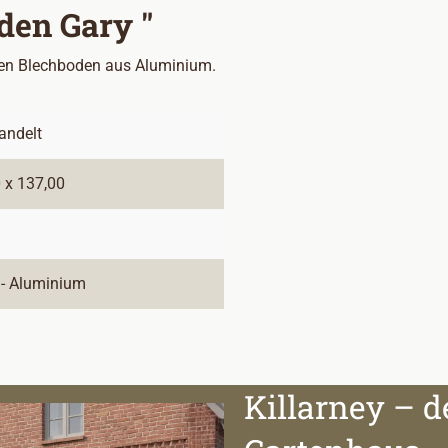
den Gary "
ken Blechboden aus Aluminium.
andelt
 x 137,00
 - Aluminium
Killarney – d