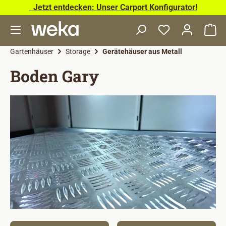
Jetzt entdecken: Unser Carport Konfigurator!
Zum Hauptinhalt springen
Wa
Gartenhäuser
Storage
Gerätehäuser aus Metall
Boden Gary
Bildergalerie überspringen