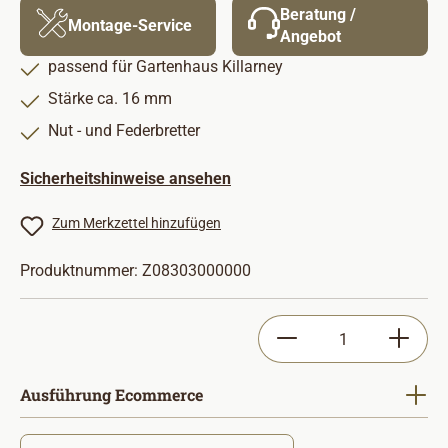
Beratung /
Montage-Service
Angebot
passend für Gartenhaus Killarney
Stärke ca. 16 mm
Nut - und Federbretter
Sicherheitshinweise ansehen
Zum Merkzettel hinzufügen
Produktnummer:
Z08303000000
Produkt Anzahl: Gib
auswählen
Ausführung Ecommerce