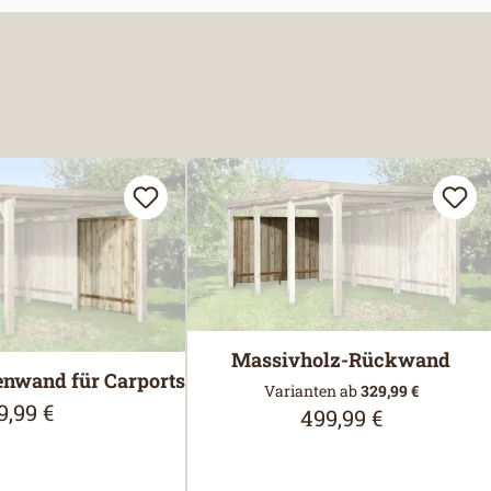
Massivholz-Rückwand
enwand für Carports
Varianten ab
329,99 €
9,99 €
ulärer Preis:
499,99 €
Regulärer Preis: