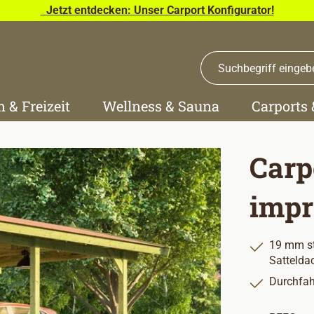
Jetzt entdecken: Unser Carport Konfigurator!
n & Freizeit
Wellness & Sauna
Carports
Carp
impr
19 mm st
Sattelda
Durchfah