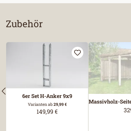
Zubehör
Produktgalerie überspringen
6er Set H-Anker 9x9
Massivholz-Seit
Varianten ab
29,99 €
32
Reg
149,99 €
Regulärer Preis: