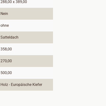
288,00 x 389,00
Nein
ohne
Satteldach
358,00
270,00
500,00
Holz - Europäische Kiefer