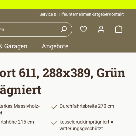
Service & Hilfe
Unternehmen
Ratgeber
Kontakt
Waren
 & Garagen
Angebote
ort 611, 288x389, Grün
ägniert
arkes Massivholz-
Durchfahrtsbreite 270 cm
ch
rtshöhe 215 cm
kesseldruckimprägniert =
witterungsgeschützt