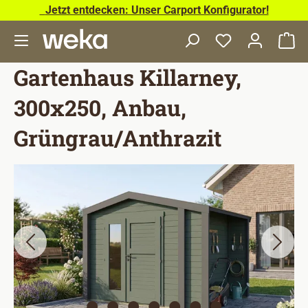
Jetzt entdecken: Unser Carport Konfigurator!
Zum Hauptinhalt springen
Wa
Gartenhaus Killarney,
300x250, Anbau,
Grüngrau/Anthrazit
Bildergalerie überspringen