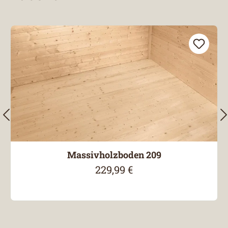
Produktgalerie überspringen
Massivholzboden 209
229,99 €
Regulärer Preis: