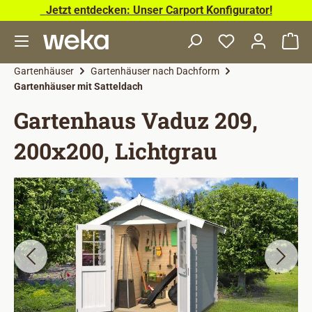
Jetzt entdecken: Unser Carport Konfigurator!
Zum Hauptinhalt springen
Wa
Gartenhäuser
Gartenhäuser nach Dachform
Gartenhäuser mit Satteldach
Gartenhaus Vaduz 209,
200x200, Lichtgrau
Bildergalerie überspringen