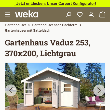
Jetzt entdecken: Unser Carport Konfigurator!
Zum Hauptinhalt springen
Wa
Gartenhäuser
Gartenhäuser nach Dachform
Gartenhäuser mit Satteldach
Gartenhaus Vaduz 253,
370x200, Lichtgrau
Bildergalerie überspringen