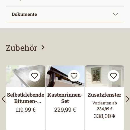
Dokumente
Zubehör
Produktgalerie überspringen
Selbstklebende
Kastenrinnen-
Zusatzfenster
Bitumen-
Set
Varianten ab
Dachbahn
119,99 €
229,99 €
Regulärer Preis:
Regulärer Preis:
234,99 €
338,00 €
Regulärer Preis