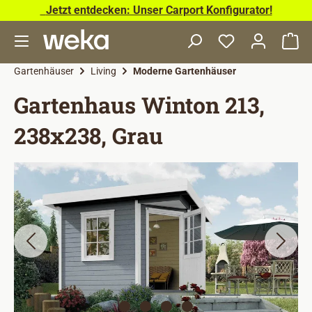
Jetzt entdecken: Unser Carport Konfigurator!
Zum Hauptinhalt springen
Wa
Gartenhäuser
Living
Moderne Gartenhäuser
Gartenhaus Winton 213,
238x238, Grau
Bildergalerie überspringen