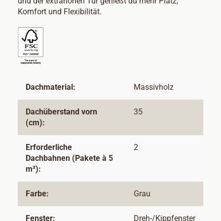
und der extrahohen Tür genießt du mehr Platz,
Komfort und Flexibilität.
Dachmaterial:
Massivholz
Dachüberstand vorn
35
(cm):
Erforderliche
2
Dachbahnen (Pakete à 5
m²):
Farbe:
Grau
Fenster:
Dreh-/Kippfenster