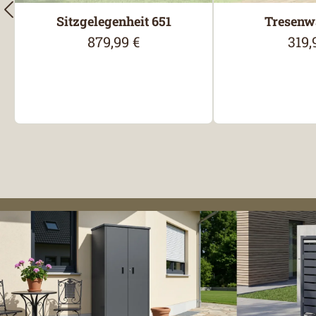
Sitzgelegenheit 651
Tresenw
879,99 €
319,
Regulärer Preis:
Regu