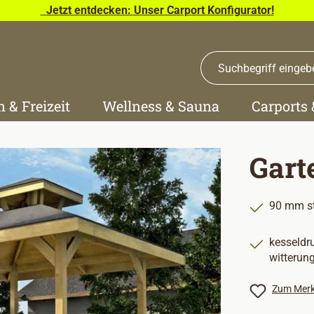
Jetzt entdecken: Unser Carport Konfigurator!
n & Freizeit
Wellness & Sauna
Carports
Gart
90 mm st
kesseldr
witterun
Zum Merk