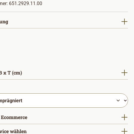
mer:
651.2929.11.00
auswählen
ung
auswählen
 x T (cm)
hlen
auswählen
 Ecommerce
vice wählen