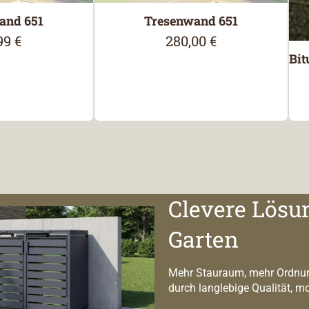
and 651
Tresenwand 651
99 €
280,00 €
lärer Preis:
Regulärer Preis:
Bit
Clevere Lösu
Garten
Mehr Stauraum, mehr Ordnun
durch langlebige Qualität, m