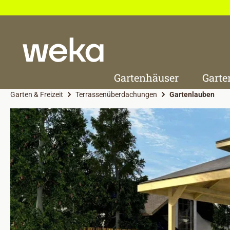
 Hauptinhalt springen
Zur Suche springen
Zur Hauptnavigation springen
Gartenhäuser
Garte
Garten & Freizeit
Terrassenüberdachungen
Gartenlauben
Bildergalerie überspringen