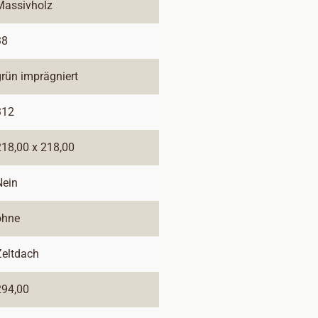
Massivholz
38
grün imprägniert
312
218,00 x 218,00
Nein
ohne
Zeltdach
294,00