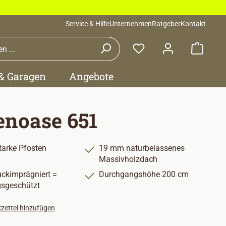
Service & Hilfe
Unternehmen
Ratgeber
Kontakt
Waren
 & Garagen
Angebote
enoase 651
arke Pfosten
19 mm naturbelassenes
Massivholzdach
uckimprägniert =
Durchgangshöhe 200 cm
gsgeschützt
zettel hinzufügen