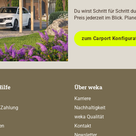
Du wirst Schritt für Schritt 
Preis jederzeit im Blick. Plan
zum Carport Konfigura
Hilfe
Über weka
Karriere
 Zahlung
Nachhaltigkeit
weka Qualität
en
Kontakt
Newsletter