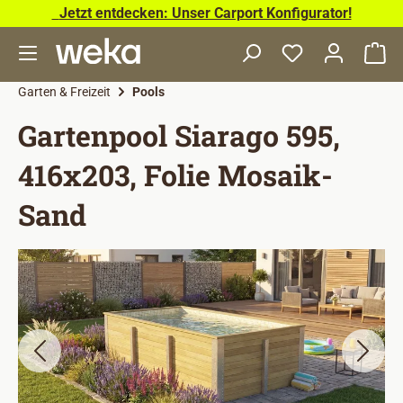
Jetzt entdecken: Unser Carport Konfigurator!
Zum Hauptinhalt springen
Wa
Garten & Freizeit
Pools
Gartenpool Siarago 595,
416x203, Folie Mosaik-
Sand
Bildergalerie überspringen