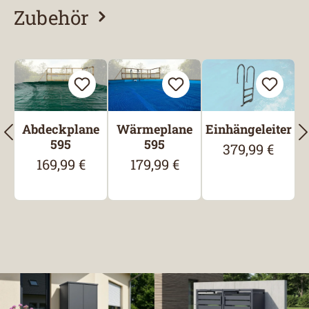
Zubehör
Produktgalerie überspringen
Abdeckplane
Wärmeplane
Einhängeleiter
595
595
379,99 €
Regulärer Preis
169,99 €
179,99 €
Regulärer Preis:
Regulärer Preis: