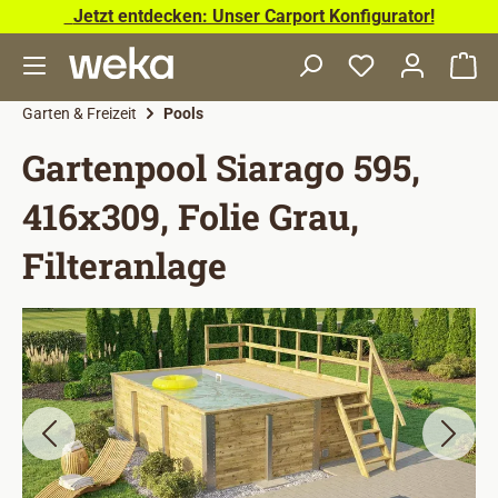
Jetzt entdecken: Unser Carport Konfigurator!
Zum Hauptinhalt springen
Wa
Garten & Freizeit
Pools
Gartenpool Siarago 595,
416x309, Folie Grau,
Filteranlage
Bildergalerie überspringen