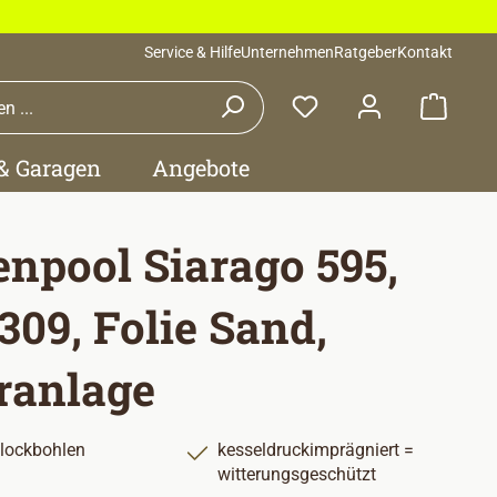
Service & Hilfe
Unternehmen
Ratgeber
Kontakt
Waren
 & Garagen
Angebote
enpool Siarago 595,
309, Folie Sand,
eranlage
lockbohlen
kesseldruckimprägniert =
witterungsgeschützt