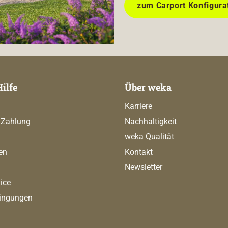
zum Carport Konfigura
Hilfe
Über weka
Karriere
 Zahlung
Nachhaltigkeit
weka Qualität
en
Kontakt
Newsletter
ice
ingungen