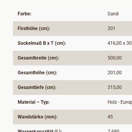
Farbe:
Sand
Firsthöhe (cm):
201
Sockelmaß B x T (cm):
416,00 x 30
Gesamtbreite (cm):
500,00
Gesamthöhe (cm):
201,00
Gesamttiefe (cm):
315,00
Material – Typ:
Holz - Euro
Wandstärke (mm):
45
Wasserkapazität (L):
7.680