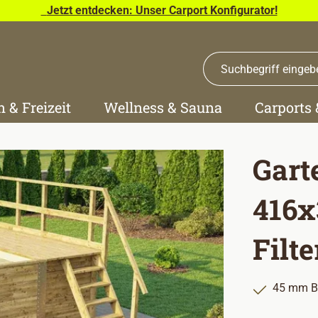
Jetzt entdecken: Unser Carport Konfigurator!
n & Freizeit
Wellness & Sauna
Carports
Gart
416x
Filt
45 mm B