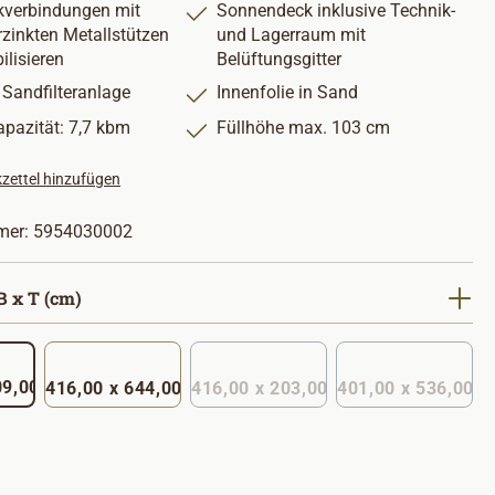
kverbindungen mit
Sonnendeck inklusive Technik-
rzinkten Metallstützen
und Lagerraum mit
ilisieren
Belüftungsgitter
 Sandfilteranlage
Innenfolie in Sand
pazität: 7,7 kbm
Füllhöhe max. 103 cm
zettel hinzufügen
mer:
5954030002
auswählen
 x T (cm)
 x 309,00
416,00 x 644,00
416,00 x 203,00
401,00 x 536,00
hlen