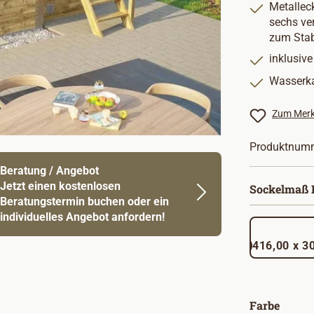
Metallec
sechs ve
zum Stab
inklusive
Wasserka
Zum Merk
Produktnum
Beratung / Angebot
Jetzt einen kostenlosen
Sockelmaß B
Beratungstermin buchen oder ein
individuelles Angebot anfordern!
416,00
auswä
Farbe