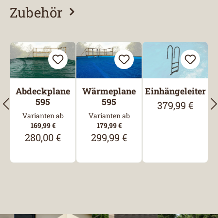
Zubehör
Produktgalerie überspringen
Abdeckplane
Wärmeplane
Einhängeleiter
595
595
379,99 €
Regulärer Preis
Varianten ab
Varianten ab
169,99 €
179,99 €
280,00 €
299,99 €
Regulärer Preis:
Regulärer Preis: