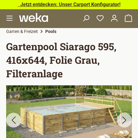
Jetzt entdecken: Unser Carport Konfigurator!
Zum Hauptinhalt springen
Wa
Garten & Freizeit
Pools
Gartenpool Siarago 595,
416x644, Folie Grau,
Filteranlage
Bildergalerie überspringen