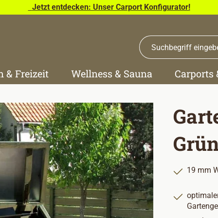
Jetzt entdecken: Unser Carport Konfigurator!
n & Freizeit
Wellness & Sauna
Carports
Gart
Grün
19 mm W
optimale
Gartenge