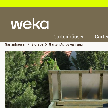
 Hauptinhalt springen
Zur Suche springen
Zur Hauptnavigation springen
Gartenhäuser
Garte
Gartenhäuser
Storage
Garten Aufbewahrung
Bildergalerie überspringen