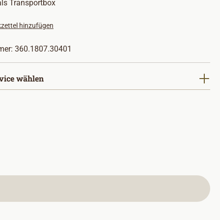
als Transportbox
zettel hinzufügen
mer:
360.1807.30401
vice wählen