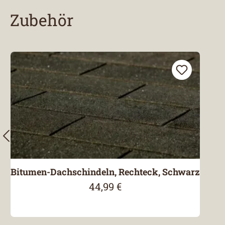
Zubehör
Produktgalerie überspringen
Bitumen-Dachschindeln, Rechteck, Schwarz
44,99 €
Regulärer Preis: