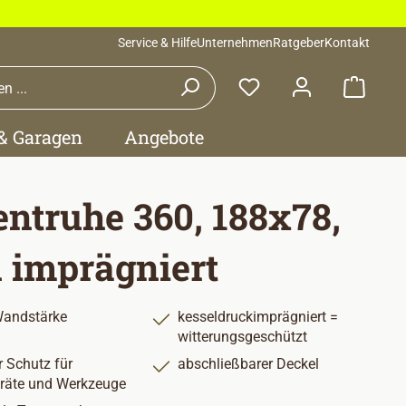
Service & Hilfe
Unternehmen
Ratgeber
Kontakt
Waren
 & Garagen
Angebote
entruhe 360, 188x78,
 imprägniert
andstärke
kesseldruckimprägniert =
witterungsgeschützt
r Schutz für
abschließbarer Deckel
räte und Werkzeuge