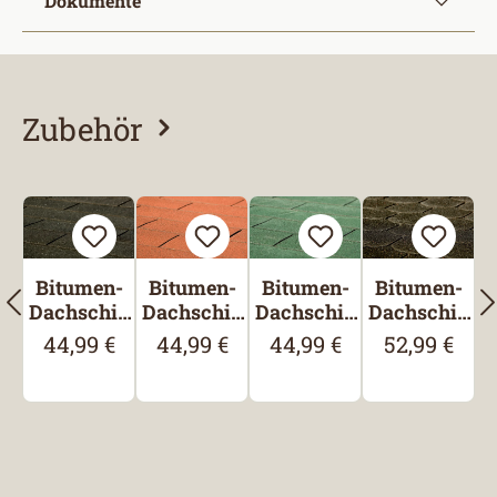
Dokumente
Zubehör
Produktgalerie überspringen
Bitumen-
Bitumen-
Bitumen-
Bitumen-
Dachschin
Dachschin
Dachschin
Dachschin
deln,
deln,
deln,
deln,
44,99 €
44,99 €
44,99 €
52,99 €
Regulärer Preis:
Regulärer Preis:
Regulärer Preis:
Regulärer Pr
Rechteck,
Rechteck,
Rechteck,
Biberschwa
Schwarz
Rot
Grün
nz,
Schwarz