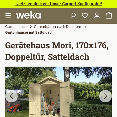
Jetzt entdecken: Unser Carport Konfigurator!
Zum Hauptinhalt springen
Wa
Gartenhäuser
Gartenhäuser nach Dachform
Gartenhäuser mit Satteldach
Gerätehaus Mori, 170x176,
Doppeltür, Satteldach
Bildergalerie überspringen