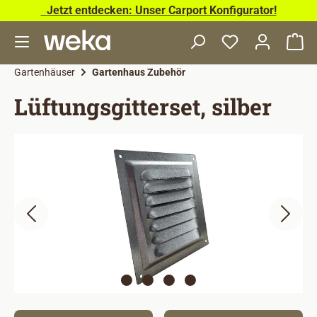
Jetzt entdecken: Unser Carport Konfigurator!
Zum Hauptinhalt springen
Wa
Gartenhäuser
Gartenhaus Zubehör
Lüftungsgitterset, silber
Bildergalerie überspringen