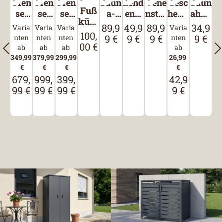
Ofen
Ofen
Ofen
Saun
Lend
Vene
Gesc
Saun
Fuß
set
set
set
a-
enst
nstüt
henk
ahan
kübe
Klas
BioA
Kom
Zube
ütze
ze
set
dtuc
89,9
49,9
89,9
34,9
Regulärer Preis:
Regulärer Preis:
Regulärer Preis:
Regulär
Varia
Varia
Varia
Varia
l
100,
sik
ktiv
pakt
hörs
"Ver
h
Regulärer Preis:
9 €
9 €
9 €
9 €
nten
nten
nten
nten
00 €
7,5
7,5
9,0
et
wöh
ab
ab
ab
ab
n
349,99
379,99
299,99
26,99
dich
€
€
€
€
679,
999,
399,
42,9
"
Regulärer Preis:
Regulärer Preis:
Regulärer Preis:
Regulärer Pr
99 €
99 €
99 €
9 €