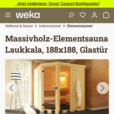
Jetzt entdecken: Unser Carport Konfigurator!
Zum Hauptinhalt springen
Wa
Wellness & Sauna
Indoorsaunen
Elementsaunen
Massivholz-Elementsauna
Laukkala, 188x188, Glastür
Bildergalerie überspringen