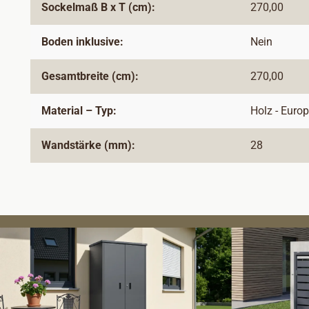
Sockelmaß B x T (cm):
270,00
Boden inklusive:
Nein
Gesamtbreite (cm):
270,00
Material – Typ:
Holz - Euro
Wandstärke (mm):
28