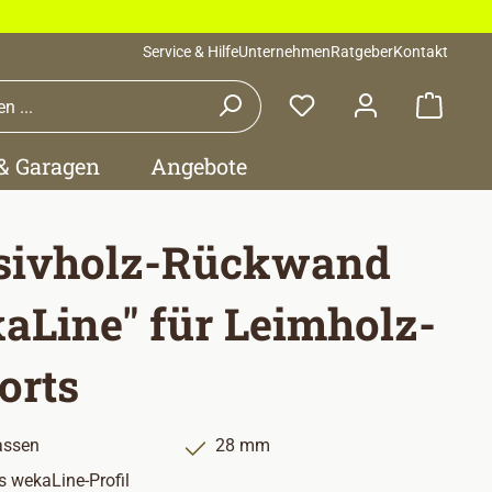
Service & Hilfe
Unternehmen
Ratgeber
Kontakt
Waren
 & Garagen
Angebote
sivholz-Rückwand
aLine" für Leimholz-
orts
assen
28 mm
 wekaLine-Profil