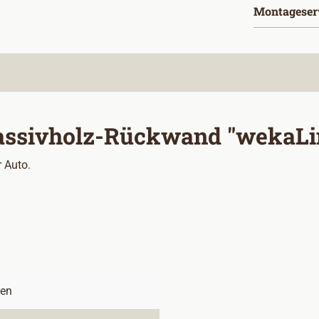
Montageser
ssivholz-Rückwand "wekaLin
r Auto.
sen