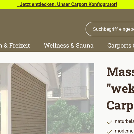
Jetzt entdecken: Unser Carport Konfigurator!
n & Freizeit
Wellness & Sauna
Carports
Mas
"wek
Carp
naturbel
modernes