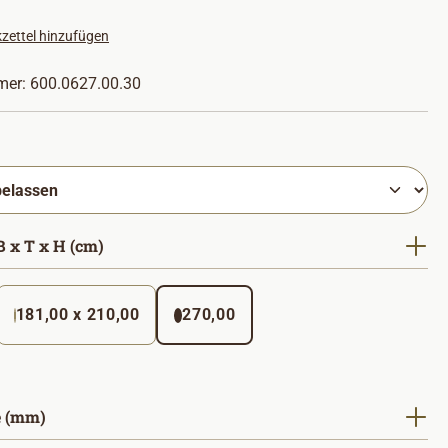
zettel hinzufügen
mer:
600.0627.00.30
hlen
auswählen
 x T x H (cm)
181,00 x 210,00
270,00
(Diese Option ist zurzeit nicht verfügbar. )
auswählen
 (mm)