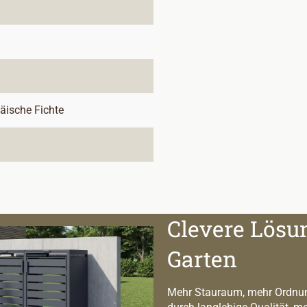
päische Fichte
Clevere Lösu
Garten
Mehr Stauraum, mehr Ordnun